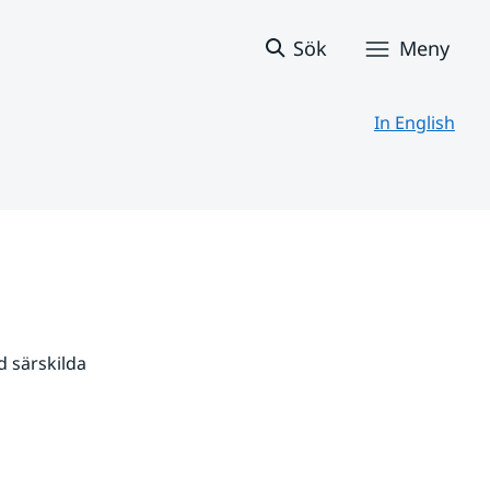
Sök
Meny
In English
 särskilda 