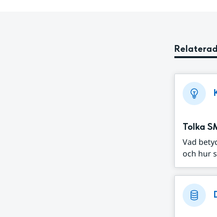
Relaterad
Tolka S
Vad bety
och hur s