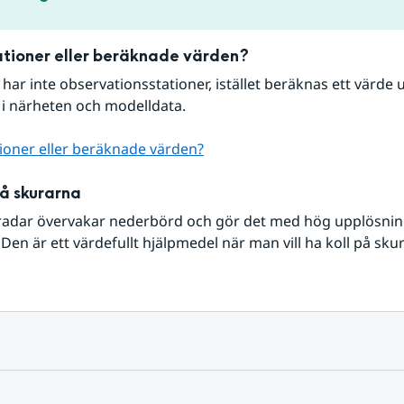
tioner eller beräknade värden?
r har inte observationsstationer, istället beräknas ett värde u
 i närheten och modelldata.
ioner eller beräknade värden?
på skurarna
radar övervakar nederbörd och gör det med hög upplösning 
Den är ett värdefullt hjälpmedel när man vill ha koll på sku