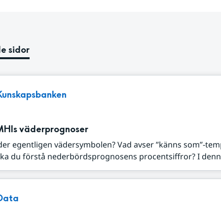
e sidor
Kunskapsbanken
MHIs väderprognoser
der egentligen vädersymbolen? Vad avser ”känns som”-tem
ka du förstå nederbördsprognosens procentsiffror? I denna
Data