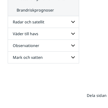
Brandriskprognoser
Radar och satellit
Väder till havs
Undersidor
för
Radar
Observationer
Undersidor
och
för
satellit
Väder
Mark och vatten
Undersidor
till
för
havs
Observationer
Undersidor
för
Mark
och
vatten
Dela sidan