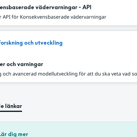
ensbaserade vädervarningar - API
r API för Konsekvensbaserade vädervarningar
Forskning och utveckling
er och varningar
 och avancerad modellutveckling för att du ska veta vad s
e länkar
Lär dig mer