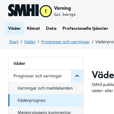
Hoppa till sidans innehåll
Varning
Gul, Sverige
Väder
Klimat
Data
Professionella tjänster
Start
Väder
Prognoser och varningar
Väderpr
varningar
och
Huvudinnehåll
Prognoser
för
Undersidor
Väder
Väde
Prognoser och varningar
SMHI public
Varningar och meddelanden
väder- eller
Väderprognos
Meteorologens kommentar