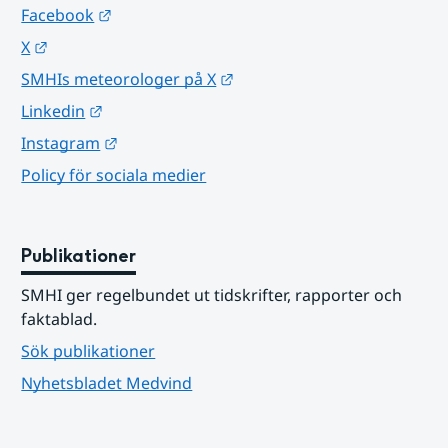
Länk till annan webbplats.
Facebook
Länk till annan webbplats.
X
Länk till annan webbplats.
SMHIs meteorologer på X
Länk till annan webbplats.
Linkedin
Länk till annan webbplats.
Instagram
Policy för sociala medier
Publikationer
SMHI ger regelbundet ut tidskrifter, rapporter och 
faktablad.
Sök publikationer
Nyhetsbladet Medvind