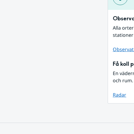
Observa
Alla orte
stationer
Observat
Få koll 
En väder
och rum. 
Radar