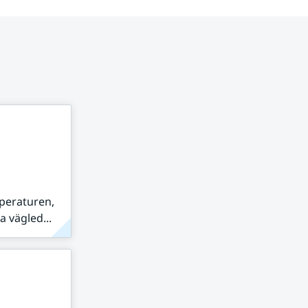
peraturen,
 vägled...