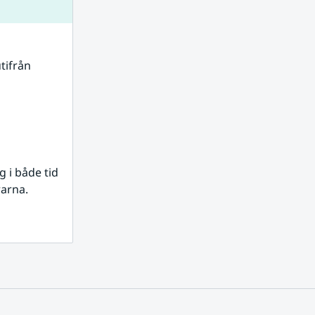
tifrån 
i både tid 
rarna.