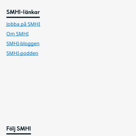
SMHI-länkar
Jobba på SMHI
Om SMHI
SMHI-bloggen
SMHI-podden
Följ SMHI