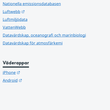
Nationella emissionsdatabasen
Länk till annan webbplats.
Luftwebb
Luftmiljödata
VattenWebb
Datavärdskap, oceanografi och marinbiologi
Datavärdskap för atmosfärkemi
Väderappar
Länk till annan webbplats.
iPhone
Länk till annan webbplats.
Android