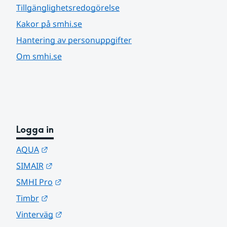
Tillgänglighetsredogörelse
Kakor på smhi.se
Hantering av personuppgifter
Om smhi.se
Logga in
Länk till annan webbplats.
AQUA
Länk till annan webbplats.
SIMAIR
Länk till annan webbplats.
SMHI Pro
Länk till annan webbplats.
Timbr
Länk till annan webbplats.
Vinterväg