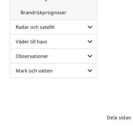
Brandriskprognoser
Radar och satellit
Väder till havs
Undersidor
för
Radar
Observationer
Undersidor
och
för
satellit
Väder
Mark och vatten
Undersidor
till
för
havs
Observationer
Undersidor
för
Mark
och
vatten
Dela sidan