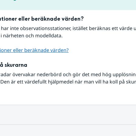
tioner eller beräknade värden?
r har inte observationsstationer, istället beräknas ett värde u
 i närheten och modelldata.
ioner eller beräknade värden?
på skurarna
radar övervakar nederbörd och gör det med hög upplösning 
Den är ett värdefullt hjälpmedel när man vill ha koll på sku