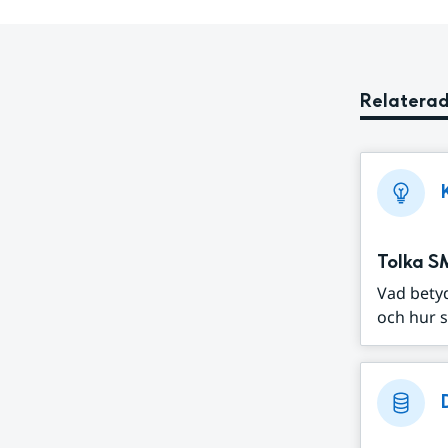
Relaterad
Tolka S
Vad bety
och hur s