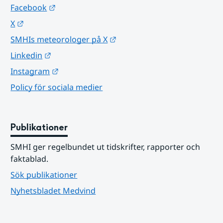
Länk till annan webbplats.
Facebook
Länk till annan webbplats.
X
Länk till annan webbplats.
SMHIs meteorologer på X
Länk till annan webbplats.
Linkedin
Länk till annan webbplats.
Instagram
Policy för sociala medier
Publikationer
SMHI ger regelbundet ut tidskrifter, rapporter och 
faktablad.
Sök publikationer
Nyhetsbladet Medvind