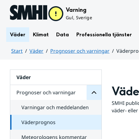
Hoppa till sidans innehåll
Varning
Gul, Sverige
Väder
Klimat
Data
Professionella tjänster
Start
Väder
Prognoser och varningar
Väderpr
varningar
och
Huvudinnehåll
Prognoser
för
Undersidor
Väder
Väde
Prognoser och varningar
SMHI public
Varningar och meddelanden
väder- eller
Väderprognos
Meteorologens kommentar