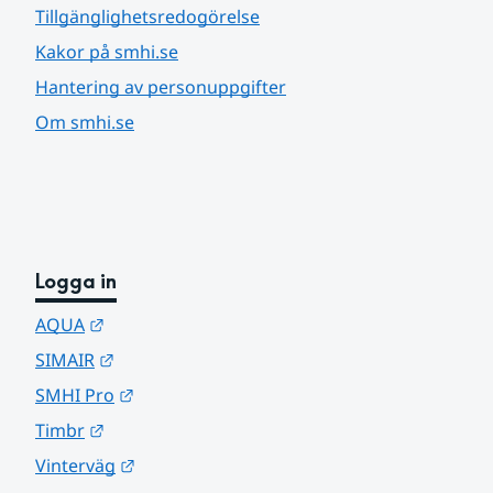
Tillgänglighetsredogörelse
Kakor på smhi.se
Hantering av personuppgifter
Om smhi.se
Logga in
Länk till annan webbplats.
AQUA
Länk till annan webbplats.
SIMAIR
Länk till annan webbplats.
SMHI Pro
Länk till annan webbplats.
Timbr
Länk till annan webbplats.
Vinterväg