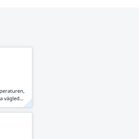
peraturen,
 vägled...