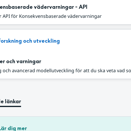
ensbaserade vädervarningar - API
r API för Konsekvensbaserade vädervarningar
Forskning och utveckling
er och varningar
 och avancerad modellutveckling för att du ska veta vad s
e länkar
Lär dig mer