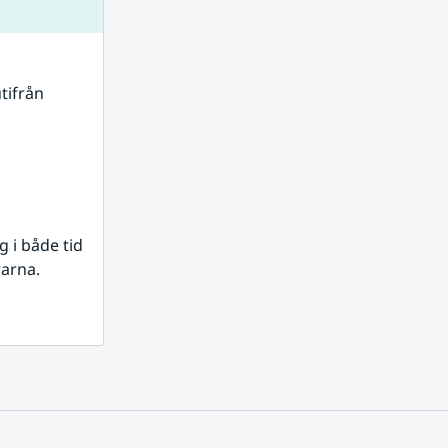
tifrån 
i både tid 
rarna.