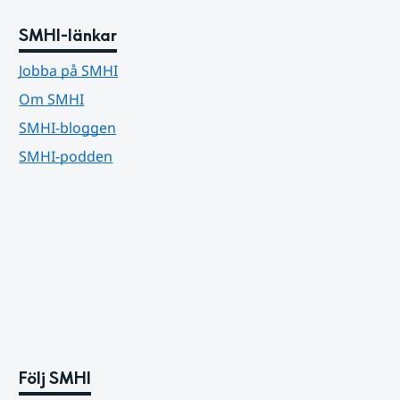
SMHI-länkar
Jobba på SMHI
Om SMHI
SMHI-bloggen
SMHI-podden
Följ SMHI