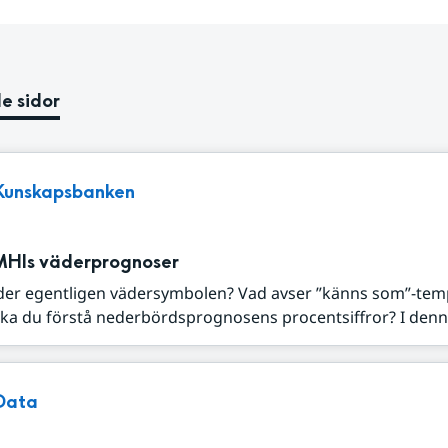
e sidor
Kunskapsbanken
MHIs väderprognoser
der egentligen vädersymbolen? Vad avser ”känns som”-tem
ka du förstå nederbördsprognosens procentsiffror? I denna
Data