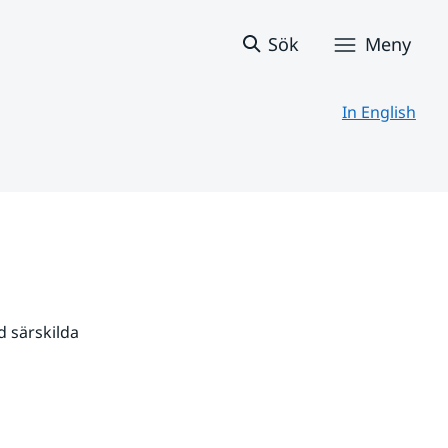
Sök
Meny
In English
 särskilda 