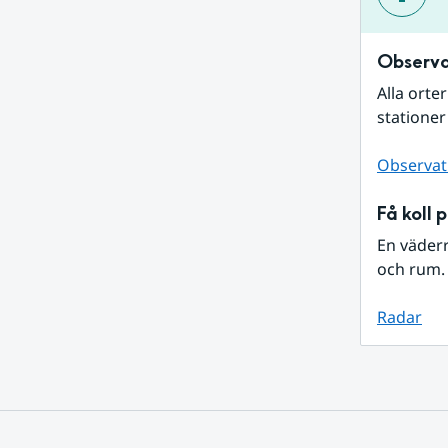
Observa
Alla orte
stationer
Observat
Få koll 
En väder
och rum. 
Radar