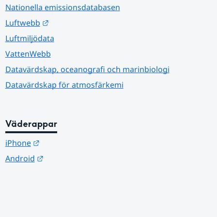
Nationella emissionsdatabasen
Länk till annan webbplats.
Luftwebb
Luftmiljödata
VattenWebb
Datavärdskap, oceanografi och marinbiologi
Datavärdskap för atmosfärkemi
Väderappar
Länk till annan webbplats.
iPhone
Länk till annan webbplats.
Android