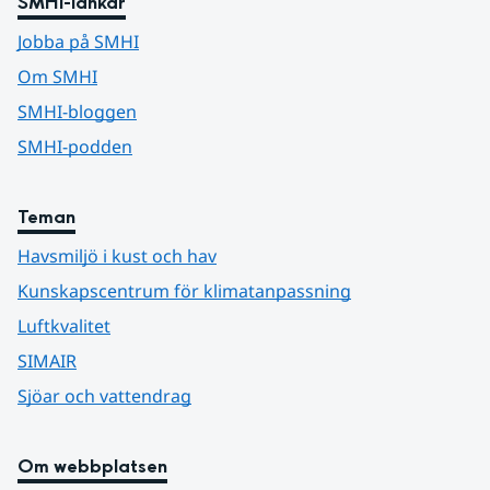
SMHI-länkar
Jobba på SMHI
Om SMHI
SMHI-bloggen
SMHI-podden
Teman
Havsmiljö i kust och hav
Kunskapscentrum för klimatanpassning
Luftkvalitet
SIMAIR
Sjöar och vattendrag
Om webbplatsen