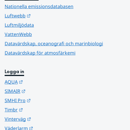
Nationella emissionsdatabasen
Länk till annan webbplats.
Luftwebb
Luftmiljödata
VattenWebb
Datavärdskap, oceanografi och marinbiologi
Datavärdskap för atmosfärkemi
Logga in
Länk till annan webbplats.
AQUA
Länk till annan webbplats.
SIMAIR
Länk till annan webbplats.
SMHI Pro
Länk till annan webbplats.
Timbr
Länk till annan webbplats.
Vinterväg
Länk till annan webbplats.
Väderlarm