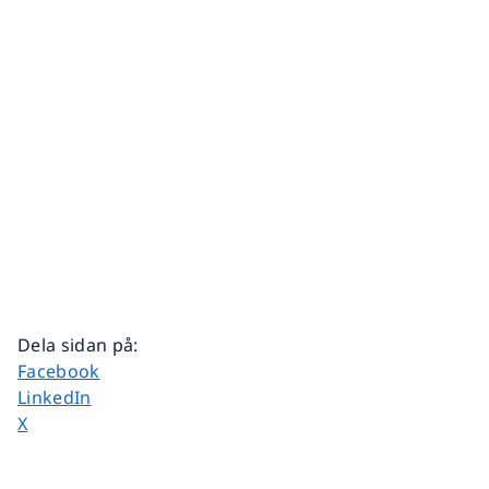
Dela sidan på
:
Dela sidan på
Facebook
Dela sidan på
LinkedIn
Dela sidan på
X