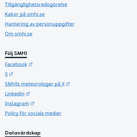
Tillgänglighetsredogörelse
Kakor på smhi.se
Hantering av personuppgifter
Om smhi.se
Följ SMHI
Länk till annan webbplats.
Facebook
Länk till annan webbplats.
X
Länk till annan webbplats.
SMHIs meteorologer på X
Länk till annan webbplats.
Linkedin
Länk till annan webbplats.
Instagram
Policy för sociala medier
Datavärdskap