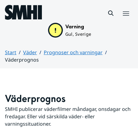
Hoppa till sidans innehåll
Meny
Varning
Gul, Sverige
Start
Väder
Prognoser och varningar
Väderprognos
Huvudinnehåll
Väderprognos
SMHI publicerar väderfilmer måndagar, onsdagar och 
fredagar. Eller vid särskilda väder- eller 
varningssituationer.