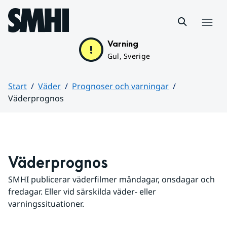
Hoppa till sidans innehåll
Meny
Varning
Gul, Sverige
Start
Väder
Prognoser och varningar
Väderprognos
Huvudinnehåll
Väderprognos
SMHI publicerar väderfilmer måndagar, onsdagar och 
fredagar. Eller vid särskilda väder- eller 
varningssituationer.