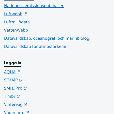
Nationella emissionsdatabasen
Länk till annan webbplats.
Luftwebb
Luftmiljödata
VattenWebb
Datavärdskap, oceanografi och marinbiologi
Datavärdskap för atmosfärkemi
Logga in
Länk till annan webbplats.
AQUA
Länk till annan webbplats.
SIMAIR
Länk till annan webbplats.
SMHI Pro
Länk till annan webbplats.
Timbr
Länk till annan webbplats.
Vinterväg
Länk till annan webbplats.
Väderlarm