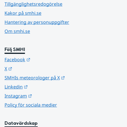
Tillgänglighetsredogörelse
Kakor på smhi.se
Hantering av personuppgifter
Om smhi.se
Följ SMHI
Länk till annan webbplats.
Facebook
Länk till annan webbplats.
X
Länk till annan webbplats.
SMHIs meteorologer på X
Länk till annan webbplats.
Linkedin
Länk till annan webbplats.
Instagram
Policy för sociala medier
Datavärdskap