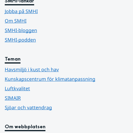
SMHI-länkar
Jobba på SMHI
Om SMHI
SMHI-bloggen
SMHI-podden
Teman
Havsmiljö i kust och hav
Kunskapscentrum för klimatanpassning
Luftkvalitet
SIMAIR
Sjöar och vattendrag
Om webbplatsen