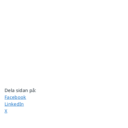
Dela sidan på
:
Dela sidan på
Facebook
Dela sidan på
LinkedIn
Dela sidan på
X