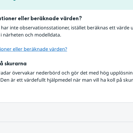
tioner eller beräknade värden?
r har inte observationsstationer, istället beräknas ett värde u
 i närheten och modelldata.
ioner eller beräknade värden?
på skurarna
radar övervakar nederbörd och gör det med hög upplösning 
Den är ett värdefullt hjälpmedel när man vill ha koll på sku