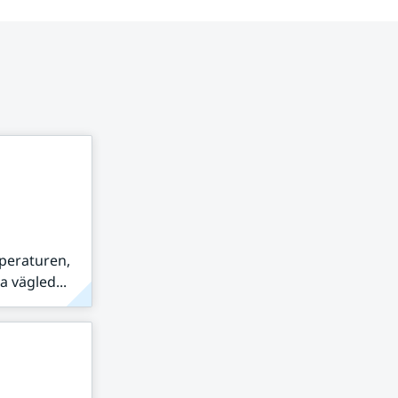
peraturen,
 vägled...