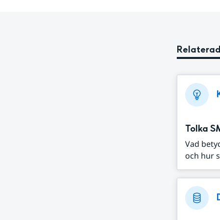
Relaterad
Tolka S
Vad bety
och hur s