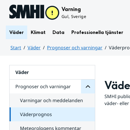
Hoppa till sidans innehåll
Varning
Gul, Sverige
Väder
Klimat
Data
Professionella tjänster
Start
Väder
Prognoser och varningar
Väderpr
varningar
och
Huvudinnehåll
Prognoser
för
Undersidor
Väder
Väde
Prognoser och varningar
SMHI public
Varningar och meddelanden
väder- eller
Väderprognos
Meteorologens kommentar