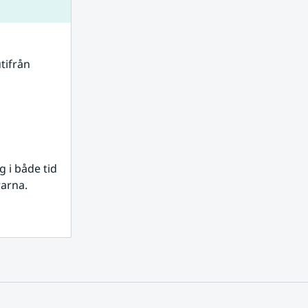
tifrån 
i både tid 
rarna.