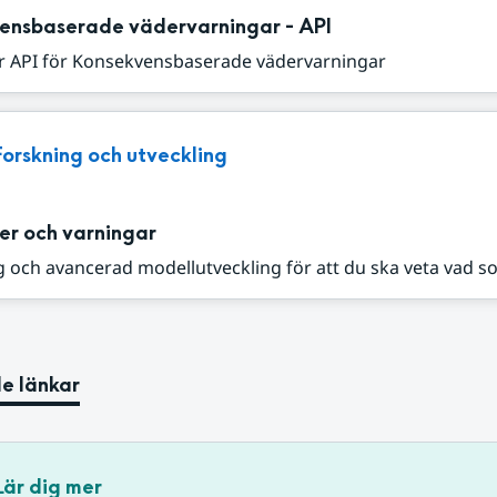
ensbaserade vädervarningar - API
r API för Konsekvensbaserade vädervarningar
Forskning och utveckling
er och varningar
 och avancerad modellutveckling för att du ska veta vad s
e länkar
Lär dig mer