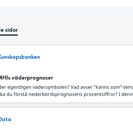
e sidor
Kunskapsbanken
MHIs väderprognoser
der egentligen vädersymbolen? Vad avser ”känns som”-tem
ka du förstå nederbördsprognosens procentsiffror? I denna
Data