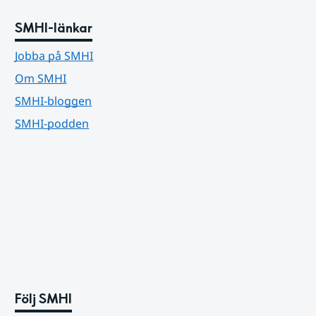
SMHI-länkar
Jobba på SMHI
Om SMHI
SMHI-bloggen
SMHI-podden
Följ SMHI