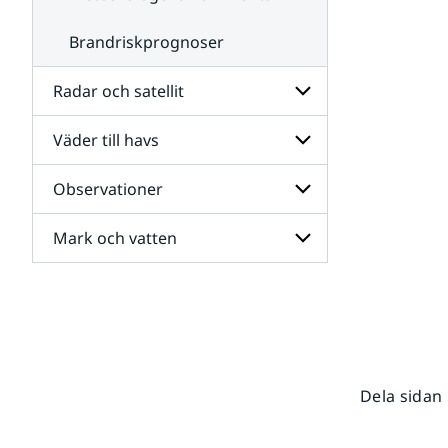
Brandriskprognoser
Radar och satellit
Väder till havs
Undersidor
för
Radar
Observationer
Undersidor
och
för
satellit
Väder
Mark och vatten
Undersidor
till
för
havs
Observationer
Undersidor
för
Mark
och
vatten
Dela sidan