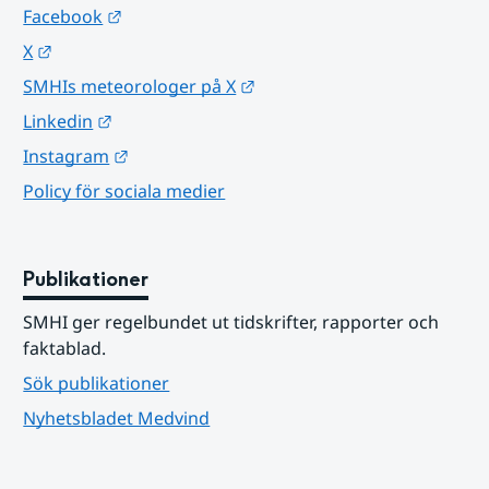
Länk till annan webbplats.
Facebook
Länk till annan webbplats.
X
Länk till annan webbplats.
SMHIs meteorologer på X
Länk till annan webbplats.
Linkedin
Länk till annan webbplats.
Instagram
Policy för sociala medier
Publikationer
SMHI ger regelbundet ut tidskrifter, rapporter och 
faktablad.
Sök publikationer
Nyhetsbladet Medvind