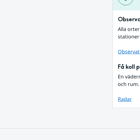
Observa
Alla orte
stationer
Observat
Få koll 
En väder
och rum. 
Radar