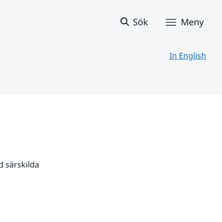
Sök
Meny
In English
 särskilda 