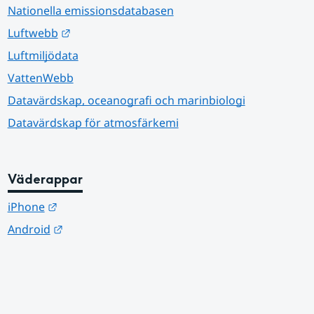
Nationella emissionsdatabasen
Länk till annan webbplats.
Luftwebb
Luftmiljödata
VattenWebb
Datavärdskap, oceanografi och marinbiologi
Datavärdskap för atmosfärkemi
Väderappar
Länk till annan webbplats.
iPhone
Länk till annan webbplats.
Android