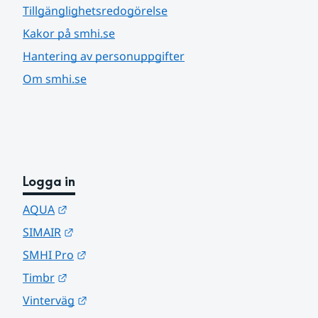
Tillgänglighetsredogörelse
Kakor på smhi.se
Hantering av personuppgifter
Om smhi.se
Logga in
Länk till annan webbplats.
AQUA
Länk till annan webbplats.
SIMAIR
Länk till annan webbplats.
SMHI Pro
Länk till annan webbplats.
Timbr
Länk till annan webbplats.
Vinterväg