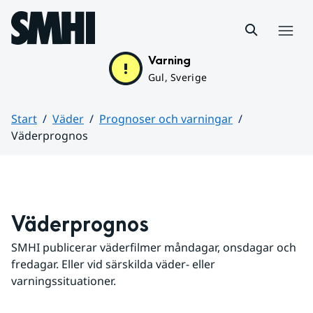
Hoppa till sidans innehåll
Meny
Varning
Gul, Sverige
Start
Väder
Prognoser och varningar
Väderprognos
Huvudinnehåll
Väderprognos
SMHI publicerar väderfilmer måndagar, onsdagar och 
fredagar. Eller vid särskilda väder- eller 
varningssituationer.