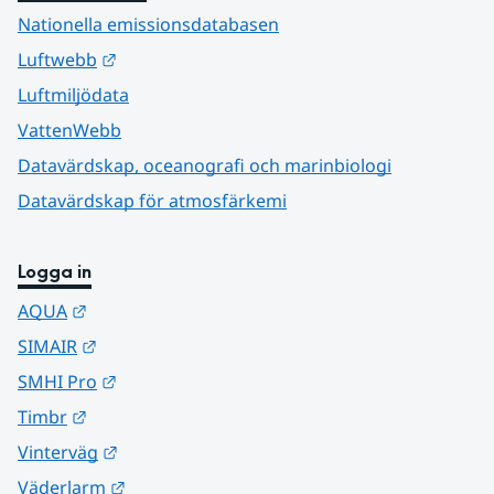
Nationella emissionsdatabasen
Länk till annan webbplats.
Luftwebb
Luftmiljödata
VattenWebb
Datavärdskap, oceanografi och marinbiologi
Datavärdskap för atmosfärkemi
Logga in
Länk till annan webbplats.
AQUA
Länk till annan webbplats.
SIMAIR
Länk till annan webbplats.
SMHI Pro
Länk till annan webbplats.
Timbr
Länk till annan webbplats.
Vinterväg
Länk till annan webbplats.
Väderlarm