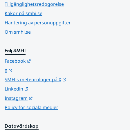
Tillgänglighetsredogörelse
Kakor på smhi.se
Hantering av personuppgifter
Om smhi.se
Följ SMHI
Länk till annan webbplats.
Facebook
Länk till annan webbplats.
X
Länk till annan webbplats.
SMHIs meteorologer på X
Länk till annan webbplats.
Linkedin
Länk till annan webbplats.
Instagram
Policy för sociala medier
Datavärdskap