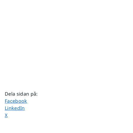
Dela sidan på
:
Dela sidan på
Facebook
Dela sidan på
LinkedIn
Dela sidan på
X