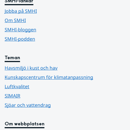
SMHI-länkar
Jobba på SMHI
Om SMHI
SMHI-bloggen
SMHI-podden
Teman
Havsmiljö i kust och hav
Kunskapscentrum för klimatanpassning
Luftkvalitet
SIMAIR
Sjöar och vattendrag
Om webbplatsen