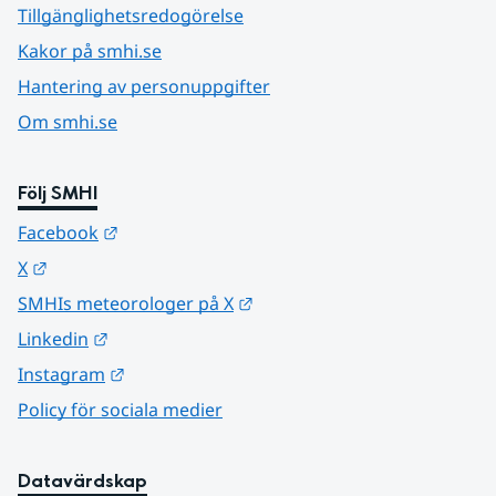
Tillgänglighetsredogörelse
Kakor på smhi.se
Hantering av personuppgifter
Om smhi.se
Följ SMHI
Länk till annan webbplats.
Facebook
Länk till annan webbplats.
X
Länk till annan webbplats.
SMHIs meteorologer på X
Länk till annan webbplats.
Linkedin
Länk till annan webbplats.
Instagram
Policy för sociala medier
Datavärdskap