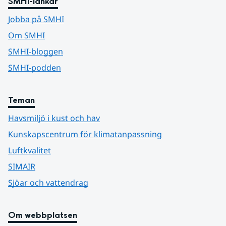
SMHI-länkar
Jobba på SMHI
Om SMHI
SMHI-bloggen
SMHI-podden
Teman
Havsmiljö i kust och hav
Kunskapscentrum för klimatanpassning
Luftkvalitet
SIMAIR
Sjöar och vattendrag
Om webbplatsen