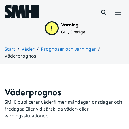
Hoppa till sidans innehåll
Meny
Varning
Gul, Sverige
Start
Väder
Prognoser och varningar
Väderprognos
Huvudinnehåll
Väderprognos
SMHI publicerar väderfilmer måndagar, onsdagar och 
fredagar. Eller vid särskilda väder- eller 
varningssituationer.