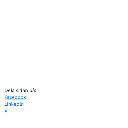
Dela sidan på
:
Dela sidan på
Facebook
Dela sidan på
LinkedIn
Dela sidan på
X