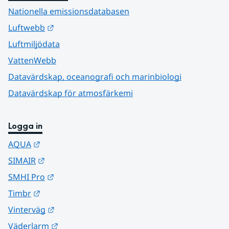
Nationella emissionsdatabasen
Länk till annan webbplats.
Luftwebb
Luftmiljödata
VattenWebb
Datavärdskap, oceanografi och marinbiologi
Datavärdskap för atmosfärkemi
Logga in
Länk till annan webbplats.
AQUA
Länk till annan webbplats.
SIMAIR
Länk till annan webbplats.
SMHI Pro
Länk till annan webbplats.
Timbr
Länk till annan webbplats.
Vinterväg
Länk till annan webbplats.
Väderlarm