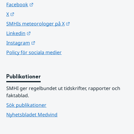
Länk till annan webbplats.
Facebook
Länk till annan webbplats.
X
Länk till annan webbplats.
SMHIs meteorologer på X
Länk till annan webbplats.
Linkedin
Länk till annan webbplats.
Instagram
Policy för sociala medier
Publikationer
SMHI ger regelbundet ut tidskrifter, rapporter och 
faktablad.
Sök publikationer
Nyhetsbladet Medvind