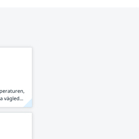
peraturen,
 vägled...