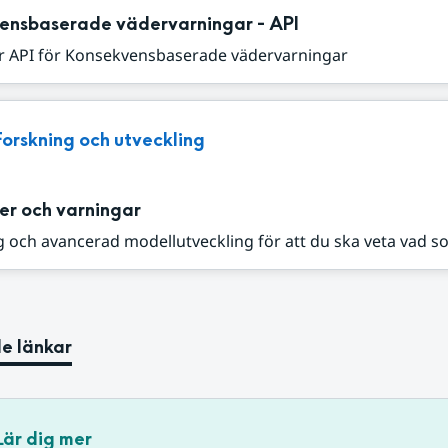
ensbaserade vädervarningar - API
r API för Konsekvensbaserade vädervarningar
Forskning och utveckling
er och varningar
 och avancerad modellutveckling för att du ska veta vad s
e länkar
Lär dig mer