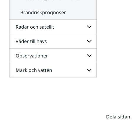
Brandriskprognoser
Radar och satellit
Väder till havs
Undersidor
för
Radar
Observationer
Undersidor
och
för
satellit
Väder
Mark och vatten
Undersidor
till
för
havs
Observationer
Undersidor
för
Mark
och
vatten
Dela sidan