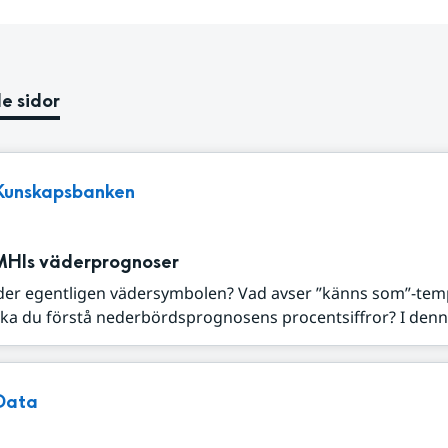
e sidor
Kunskapsbanken
MHIs väderprognoser
der egentligen vädersymbolen? Vad avser ”känns som”-tem
ka du förstå nederbördsprognosens procentsiffror? I denna
Data