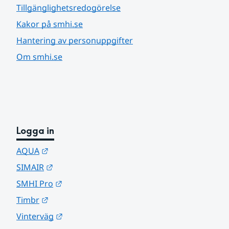
Tillgänglighetsredogörelse
Kakor på smhi.se
Hantering av personuppgifter
Om smhi.se
Logga in
Länk till annan webbplats.
AQUA
Länk till annan webbplats.
SIMAIR
Länk till annan webbplats.
SMHI Pro
Länk till annan webbplats.
Timbr
Länk till annan webbplats.
Vinterväg