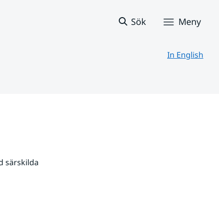
Sök
Meny
In English
 särskilda 