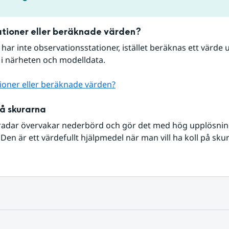
tioner eller beräknade värden?
r har inte observationsstationer, istället beräknas ett värde u
 i närheten och modelldata.
ioner eller beräknade värden?
på skurarna
radar övervakar nederbörd och gör det med hög upplösning 
Den är ett värdefullt hjälpmedel när man vill ha koll på sku