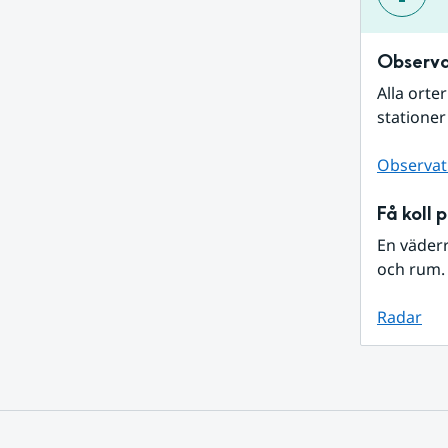
Observa
Alla orte
stationer
Observat
Få koll 
En väder
och rum. 
Radar