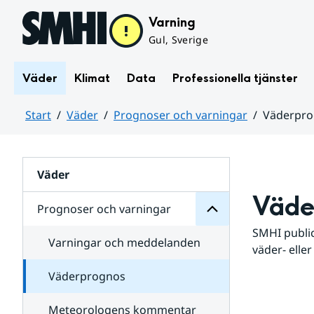
Hoppa till sidans innehåll
Varning
Gul, Sverige
Väder
Klimat
Data
Professionella tjänster
Start
Väder
Prognoser och varningar
Väderpr
varningar
och
Huvudinnehåll
Prognoser
för
Undersidor
Väder
Väde
Prognoser och varningar
SMHI public
Varningar och meddelanden
väder- eller
Väderprognos
Meteorologens kommentar