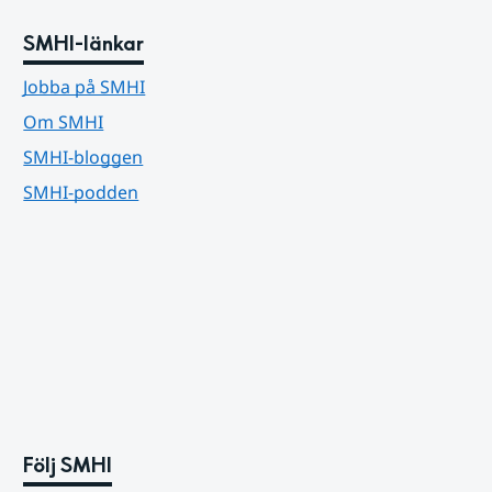
SMHI-länkar
Jobba på SMHI
Om SMHI
SMHI-bloggen
SMHI-podden
Följ SMHI