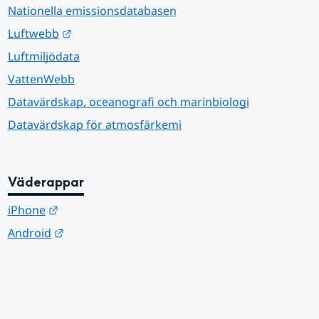
Nationella emissionsdatabasen
Länk till annan webbplats.
Luftwebb
Luftmiljödata
VattenWebb
Datavärdskap, oceanografi och marinbiologi
Datavärdskap för atmosfärkemi
Väderappar
Länk till annan webbplats.
iPhone
Länk till annan webbplats.
Android