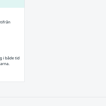
tifrån 
i både tid 
rarna.