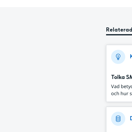
Relaterad
Tolka S
Vad bety
och hur s