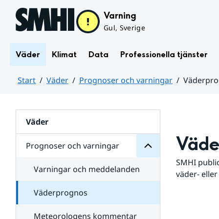
Hoppa till sidans innehåll
Varning
Gul, Sverige
Väder
Klimat
Data
Professionella tjänster
Start
Väder
Prognoser och varningar
Väderpr
varningar
och
Huvudinnehåll
Prognoser
för
Undersidor
Väder
Väde
Prognoser och varningar
SMHI public
Varningar och meddelanden
väder- eller
Väderprognos
Meteorologens kommentar