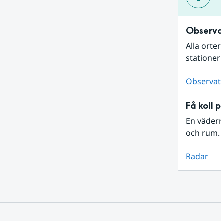
Observa
Alla orte
stationer
Observat
Få koll 
En väder
och rum. 
Radar