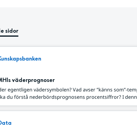
e sidor
Kunskapsbanken
MHIs väderprognoser
der egentligen vädersymbolen? Vad avser ”känns som”-tem
ka du förstå nederbördsprognosens procentsiffror? I denna
Data