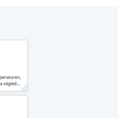
peraturen,
 vägled...