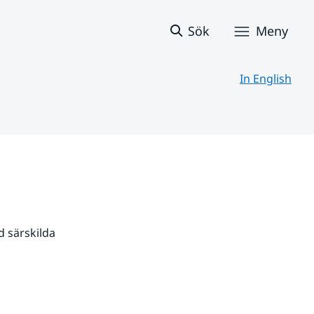
Sök
Meny
In English
 särskilda 