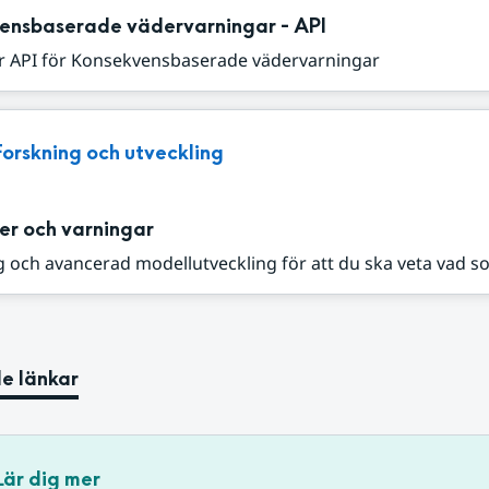
ensbaserade vädervarningar - API
r API för Konsekvensbaserade vädervarningar
Forskning och utveckling
er och varningar
 och avancerad modellutveckling för att du ska veta vad s
e länkar
Lär dig mer