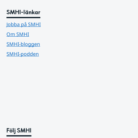
SMHI-länkar
Jobba på SMHI
Om SMHI
SMHI-bloggen
SMHI-podden
Följ SMHI