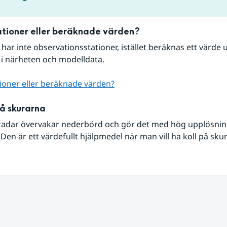
tioner eller beräknade värden?
r har inte observationsstationer, istället beräknas ett värde u
 i närheten och modelldata.
ioner eller beräknade värden?
på skurarna
radar övervakar nederbörd och gör det med hög upplösning 
Den är ett värdefullt hjälpmedel när man vill ha koll på sku