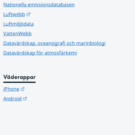
Nationella emissionsdatabasen
Länk till annan webbplats.
Luftwebb
Luftmiljödata
VattenWebb
Datavärdskap, oceanografi och marinbiologi
Datavärdskap för atmosfärkemi
Väderappar
Länk till annan webbplats.
iPhone
Länk till annan webbplats.
Android