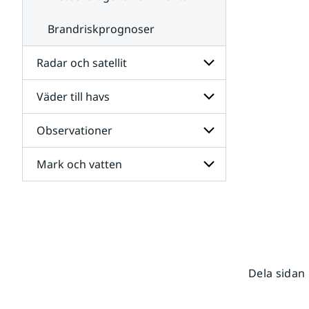
Brandriskprognoser
Radar och satellit
Väder till havs
Undersidor
för
Radar
Observationer
Undersidor
och
för
satellit
Väder
Mark och vatten
Undersidor
till
för
havs
Observationer
Undersidor
för
Mark
och
vatten
Dela sidan