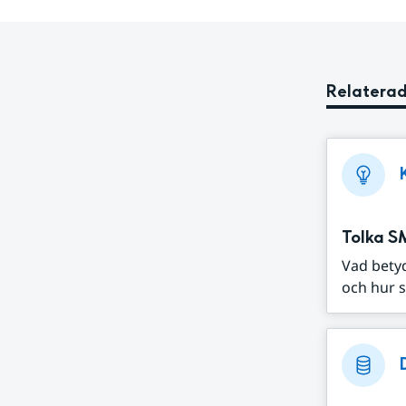
Relaterad
Tolka S
Vad bety
och hur s