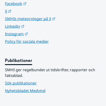
Länk till annan webbplats.
Facebook
Länk till annan webbplats.
X
Länk till annan webbplats.
SMHIs meteorologer på X
Länk till annan webbplats.
Linkedin
Länk till annan webbplats.
Instagram
Policy för sociala medier
Publikationer
SMHI ger regelbundet ut tidskrifter, rapporter och 
faktablad.
Sök publikationer
Nyhetsbladet Medvind