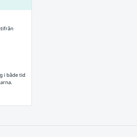
tifrån 
i både tid 
rarna.