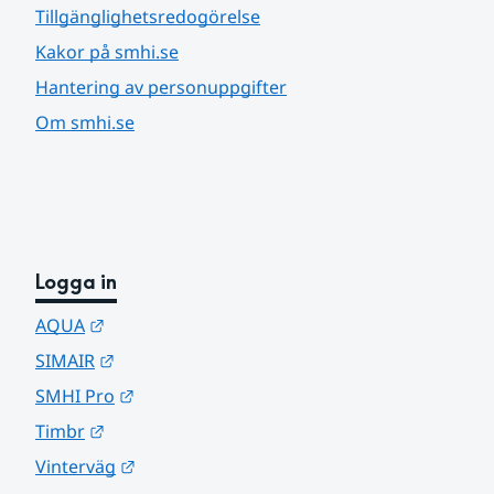
Tillgänglighetsredogörelse
Kakor på smhi.se
Hantering av personuppgifter
Om smhi.se
Logga in
Länk till annan webbplats.
AQUA
Länk till annan webbplats.
SIMAIR
Länk till annan webbplats.
SMHI Pro
Länk till annan webbplats.
Timbr
Länk till annan webbplats.
Vinterväg