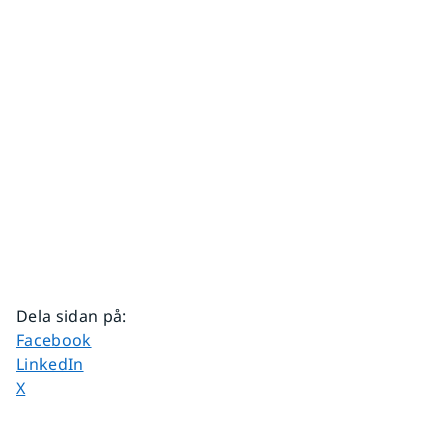
Dela sidan på
:
Dela sidan på
Facebook
Dela sidan på
LinkedIn
Dela sidan på
X