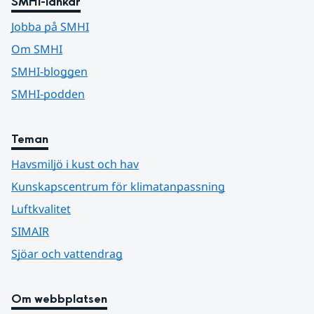
SMHI-länkar
Jobba på SMHI
Om SMHI
SMHI-bloggen
SMHI-podden
Teman
Havsmiljö i kust och hav
Kunskapscentrum för klimatanpassning
Luftkvalitet
SIMAIR
Sjöar och vattendrag
Om webbplatsen