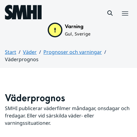
Hoppa till sidans innehåll
Meny
Varning
Gul, Sverige
Start
Väder
Prognoser och varningar
Väderprognos
Huvudinnehåll
Väderprognos
SMHI publicerar väderfilmer måndagar, onsdagar och 
fredagar. Eller vid särskilda väder- eller 
varningssituationer.