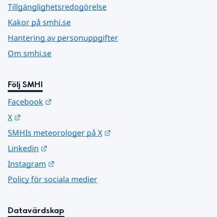
Tillgänglighetsredogörelse
Kakor på smhi.se
Hantering av personuppgifter
Om smhi.se
Följ SMHI
Länk till annan webbplats.
Facebook
Länk till annan webbplats.
X
Länk till annan webbplats.
SMHIs meteorologer på X
Länk till annan webbplats.
Linkedin
Länk till annan webbplats.
Instagram
Policy för sociala medier
Datavärdskap