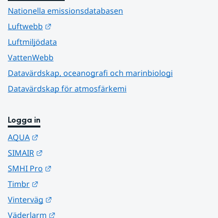
Nationella emissionsdatabasen
Länk till annan webbplats.
Luftwebb
Luftmiljödata
VattenWebb
Datavärdskap, oceanografi och marinbiologi
Datavärdskap för atmosfärkemi
Logga in
Länk till annan webbplats.
AQUA
Länk till annan webbplats.
SIMAIR
Länk till annan webbplats.
SMHI Pro
Länk till annan webbplats.
Timbr
Länk till annan webbplats.
Vinterväg
Länk till annan webbplats.
Väderlarm