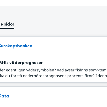
e sidor
Kunskapsbanken
MHIs väderprognoser
der egentligen vädersymbolen? Vad avser ”känns som”-tem
ka du förstå nederbördsprognosens procentsiffror? I denna
Data