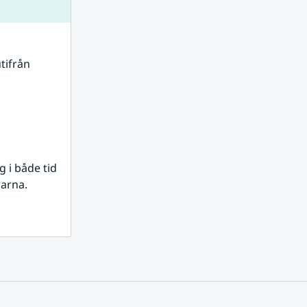
tifrån 
i både tid 
rarna.