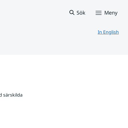
Sök
Meny
In English
 särskilda 