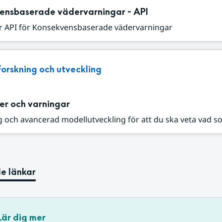
ensbaserade vädervarningar - API
r API för Konsekvensbaserade vädervarningar
Forskning och utveckling
er och varningar
 och avancerad modellutveckling för att du ska veta vad s
e länkar
Lär dig mer