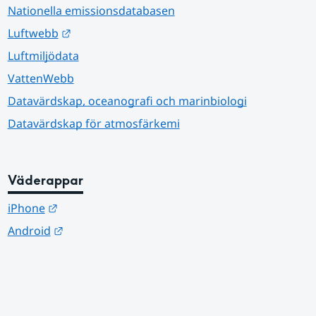
Nationella emissionsdatabasen
Länk till annan webbplats.
Luftwebb
Luftmiljödata
VattenWebb
Datavärdskap, oceanografi och marinbiologi
Datavärdskap för atmosfärkemi
Väderappar
Länk till annan webbplats.
iPhone
Länk till annan webbplats.
Android