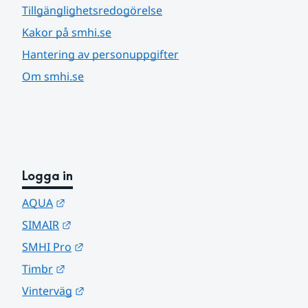
Tillgänglighetsredogörelse
Kakor på smhi.se
Hantering av personuppgifter
Om smhi.se
Logga in
Länk till annan webbplats.
AQUA
Länk till annan webbplats.
SIMAIR
Länk till annan webbplats.
SMHI Pro
Länk till annan webbplats.
Timbr
Länk till annan webbplats.
Vinterväg