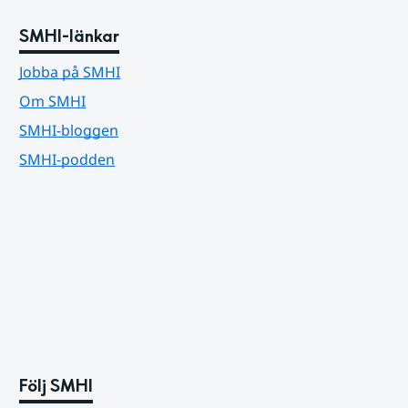
SMHI-länkar
Jobba på SMHI
Om SMHI
SMHI-bloggen
SMHI-podden
Följ SMHI