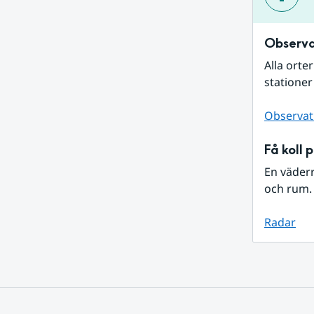
Observa
Alla orte
stationer
Observat
Få koll 
En väder
och rum. 
Radar