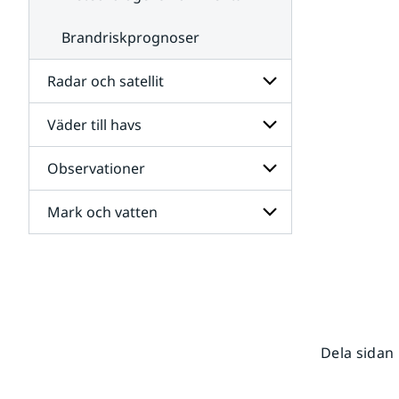
Brandriskprognoser
Radar och satellit
Väder till havs
Undersidor
för
Radar
Observationer
Undersidor
och
för
satellit
Väder
Mark och vatten
Undersidor
till
för
havs
Observationer
Undersidor
för
Mark
och
vatten
Dela sidan