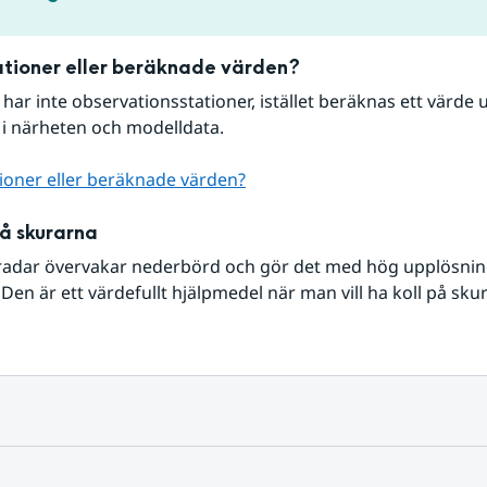
tioner eller beräknade värden?
r har inte observationsstationer, istället beräknas ett värde u
 i närheten och modelldata.
ioner eller beräknade värden?
på skurarna
radar övervakar nederbörd och gör det med hög upplösning 
Den är ett värdefullt hjälpmedel när man vill ha koll på sku