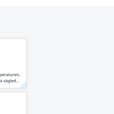
peraturen,
 vägled...