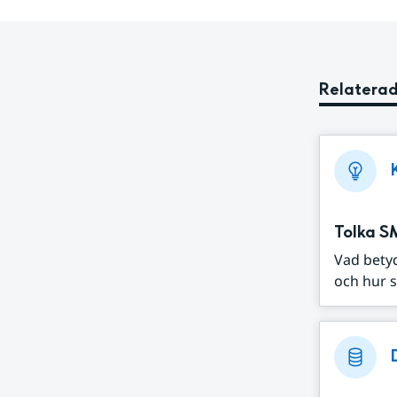
Relaterad
Tolka S
Vad bety
och hur s