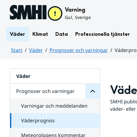
Hoppa till sidans innehåll
Varning
Gul, Sverige
Väder
Klimat
Data
Professionella tjänster
Start
Väder
Prognoser och varningar
Väderpr
varningar
och
Huvudinnehåll
Prognoser
för
Undersidor
Väder
Väde
Prognoser och varningar
SMHI public
Varningar och meddelanden
väder- eller
Väderprognos
Meteorologens kommentar