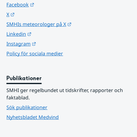
Länk till annan webbplats.
Facebook
Länk till annan webbplats.
X
Länk till annan webbplats.
SMHIs meteorologer på X
Länk till annan webbplats.
Linkedin
Länk till annan webbplats.
Instagram
Policy för sociala medier
Publikationer
SMHI ger regelbundet ut tidskrifter, rapporter och 
faktablad.
Sök publikationer
Nyhetsbladet Medvind