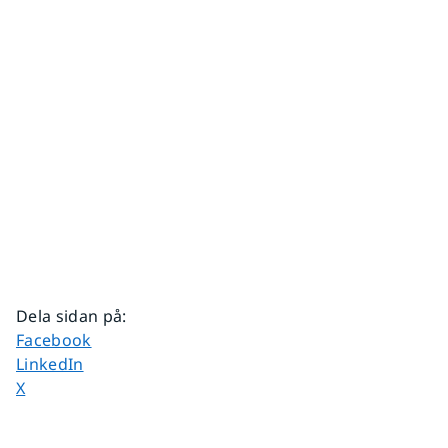
Dela sidan på
:
Dela sidan på
Facebook
Dela sidan på
LinkedIn
Dela sidan på
X