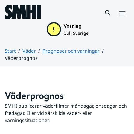
Hoppa till sidans innehåll
Meny
Varning
Gul, Sverige
Start
Väder
Prognoser och varningar
Väderprognos
Huvudinnehåll
Väderprognos
SMHI publicerar väderfilmer måndagar, onsdagar och 
fredagar. Eller vid särskilda väder- eller 
varningssituationer.