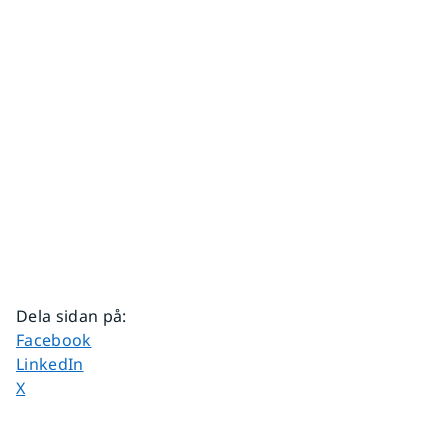
Dela sidan på
:
Dela sidan på
Facebook
Dela sidan på
LinkedIn
Dela sidan på
X