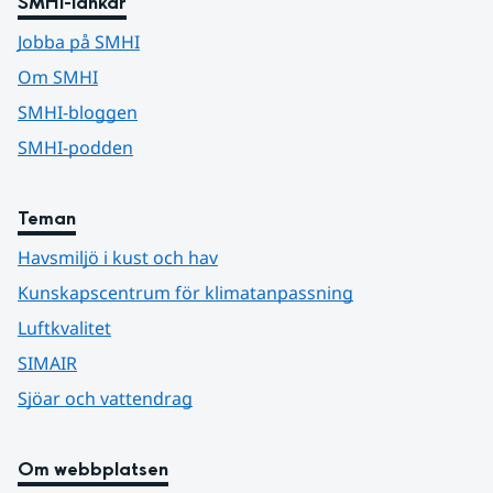
SMHI-länkar
Jobba på SMHI
Om SMHI
SMHI-bloggen
SMHI-podden
Teman
Havsmiljö i kust och hav
Kunskapscentrum för klimatanpassning
Luftkvalitet
SIMAIR
Sjöar och vattendrag
Om webbplatsen