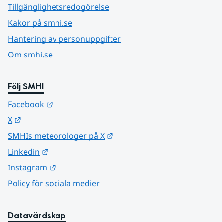
Tillgänglighetsredogörelse
Kakor på smhi.se
Hantering av personuppgifter
Om smhi.se
Följ SMHI
Länk till annan webbplats.
Facebook
Länk till annan webbplats.
X
Länk till annan webbplats.
SMHIs meteorologer på X
Länk till annan webbplats.
Linkedin
Länk till annan webbplats.
Instagram
Policy för sociala medier
Datavärdskap