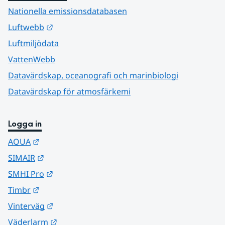
Nationella emissionsdatabasen
Länk till annan webbplats.
Luftwebb
Luftmiljödata
VattenWebb
Datavärdskap, oceanografi och marinbiologi
Datavärdskap för atmosfärkemi
Logga in
Länk till annan webbplats.
AQUA
Länk till annan webbplats.
SIMAIR
Länk till annan webbplats.
SMHI Pro
Länk till annan webbplats.
Timbr
Länk till annan webbplats.
Vinterväg
Länk till annan webbplats.
Väderlarm