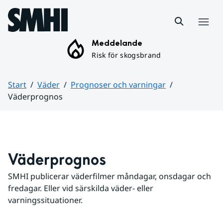
Hoppa till sidans innehåll
Meny
Meddelande
Risk för skogsbrand
Start
Väder
Prognoser och varningar
Väderprognos
Huvudinnehåll
Väderprognos
SMHI publicerar väderfilmer måndagar, onsdagar och 
fredagar. Eller vid särskilda väder- eller 
varningssituationer.