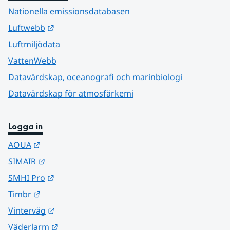
Nationella emissionsdatabasen
Länk till annan webbplats.
Luftwebb
Luftmiljödata
VattenWebb
Datavärdskap, oceanografi och marinbiologi
Datavärdskap för atmosfärkemi
Logga in
Länk till annan webbplats.
AQUA
Länk till annan webbplats.
SIMAIR
Länk till annan webbplats.
SMHI Pro
Länk till annan webbplats.
Timbr
Länk till annan webbplats.
Vinterväg
Länk till annan webbplats.
Väderlarm