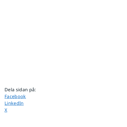
Dela sidan på
:
Dela sidan på
Facebook
Dela sidan på
LinkedIn
Dela sidan på
X