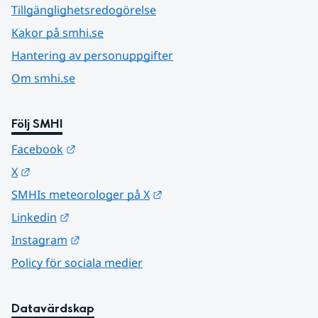
Tillgänglighetsredogörelse
Kakor på smhi.se
Hantering av personuppgifter
Om smhi.se
Följ SMHI
Länk till annan webbplats.
Facebook
Länk till annan webbplats.
X
Länk till annan webbplats.
SMHIs meteorologer på X
Länk till annan webbplats.
Linkedin
Länk till annan webbplats.
Instagram
Policy för sociala medier
Datavärdskap