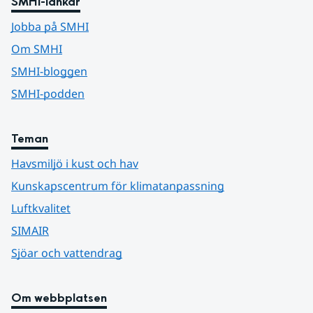
SMHI-länkar
Jobba på SMHI
Om SMHI
SMHI-bloggen
SMHI-podden
Teman
Havsmiljö i kust och hav
Kunskapscentrum för klimatanpassning
Luftkvalitet
SIMAIR
Sjöar och vattendrag
Om webbplatsen