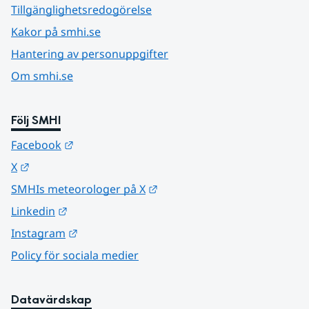
Tillgänglighetsredogörelse
Kakor på smhi.se
Hantering av personuppgifter
Om smhi.se
Följ SMHI
Länk till annan webbplats.
Facebook
Länk till annan webbplats.
X
Länk till annan webbplats.
SMHIs meteorologer på X
Länk till annan webbplats.
Linkedin
Länk till annan webbplats.
Instagram
Policy för sociala medier
Datavärdskap