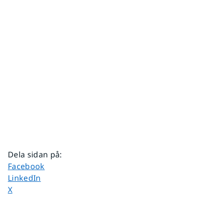
Dela sidan på
:
Dela sidan på
Facebook
Dela sidan på
LinkedIn
Dela sidan på
X