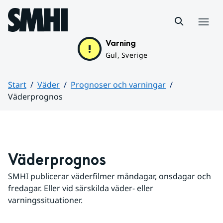
Hoppa till sidans innehåll
Meny
Varning
Gul, Sverige
Start
Väder
Prognoser och varningar
Väderprognos
Huvudinnehåll
Väderprognos
SMHI publicerar väderfilmer måndagar, onsdagar och 
fredagar. Eller vid särskilda väder- eller 
varningssituationer.