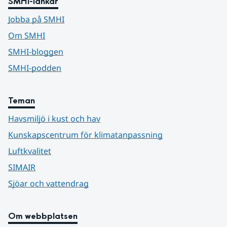
SMHI-länkar
Jobba på SMHI
Om SMHI
SMHI-bloggen
SMHI-podden
Teman
Havsmiljö i kust och hav
Kunskapscentrum för klimatanpassning
Luftkvalitet
SIMAIR
Sjöar och vattendrag
Om webbplatsen