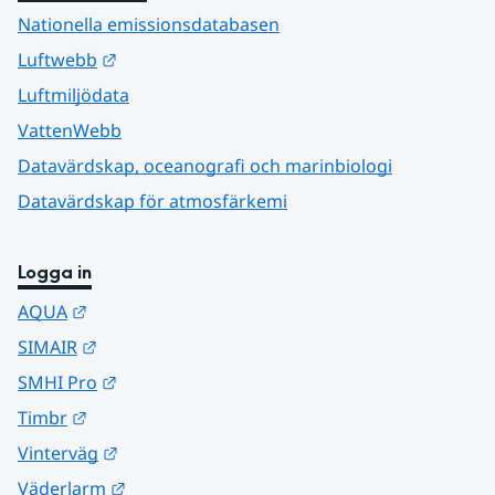
Nationella emissionsdatabasen
Länk till annan webbplats.
Luftwebb
Luftmiljödata
VattenWebb
Datavärdskap, oceanografi och marinbiologi
Datavärdskap för atmosfärkemi
Logga in
Länk till annan webbplats.
AQUA
Länk till annan webbplats.
SIMAIR
Länk till annan webbplats.
SMHI Pro
Länk till annan webbplats.
Timbr
Länk till annan webbplats.
Vinterväg
Länk till annan webbplats.
Väderlarm