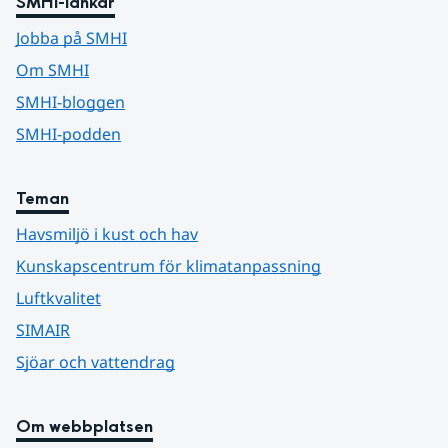
SMHI-länkar
Jobba på SMHI
Om SMHI
SMHI-bloggen
SMHI-podden
Teman
Havsmiljö i kust och hav
Kunskapscentrum för klimatanpassning
Luftkvalitet
SIMAIR
Sjöar och vattendrag
Om webbplatsen