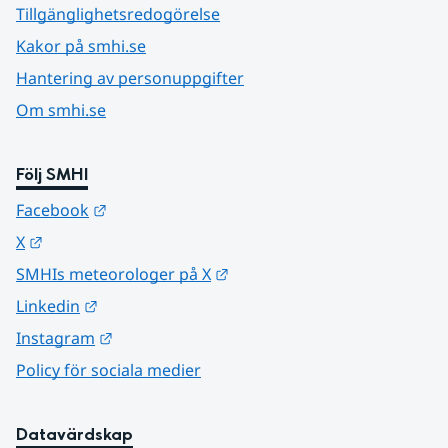
Tillgänglighetsredogörelse
Kakor på smhi.se
Hantering av personuppgifter
Om smhi.se
Följ SMHI
Länk till annan webbplats.
Facebook
Länk till annan webbplats.
X
Länk till annan webbplats.
SMHIs meteorologer på X
Länk till annan webbplats.
Linkedin
Länk till annan webbplats.
Instagram
Policy för sociala medier
Datavärdskap