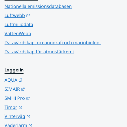
Nationella emissionsdatabasen
Länk till annan webbplats.
Luftwebb
Luftmiljödata
VattenWebb
Datavärdskap, oceanografi och marinbiologi
Datavärdskap för atmosfärkemi
Logga in
Länk till annan webbplats.
AQUA
Länk till annan webbplats.
SIMAIR
Länk till annan webbplats.
SMHI Pro
Länk till annan webbplats.
Timbr
Länk till annan webbplats.
Vinterväg
Länk till annan webbplats.
Väderlarm