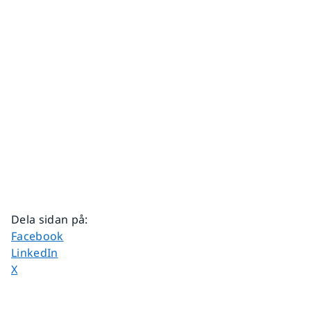
Dela sidan på
:
Dela sidan på
Facebook
Dela sidan på
LinkedIn
Dela sidan på
X