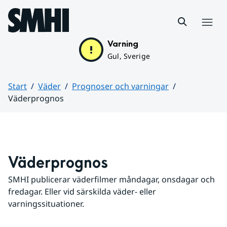
Hoppa till sidans innehåll
Meny
Varning
Gul, Sverige
Start
Väder
Prognoser och varningar
Väderprognos
Huvudinnehåll
Väderprognos
SMHI publicerar väderfilmer måndagar, onsdagar och 
fredagar. Eller vid särskilda väder- eller 
varningssituationer.