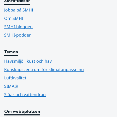
SMHI-länkar
Jobba på SMHI
Om SMHI
SMHI-bloggen
SMHI-podden
Teman
Havsmiljö i kust och hav
Kunskapscentrum för klimatanpassning
Luftkvalitet
SIMAIR
Sjöar och vattendrag
Om webbplatsen