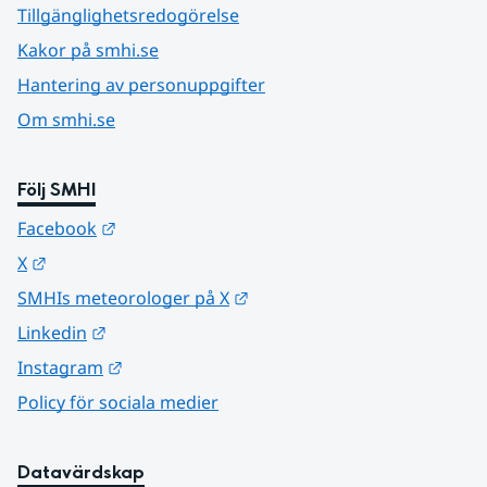
Tillgänglighetsredogörelse
Kakor på smhi.se
Hantering av personuppgifter
Om smhi.se
Följ SMHI
Länk till annan webbplats.
Facebook
Länk till annan webbplats.
X
Länk till annan webbplats.
SMHIs meteorologer på X
Länk till annan webbplats.
Linkedin
Länk till annan webbplats.
Instagram
Policy för sociala medier
Datavärdskap