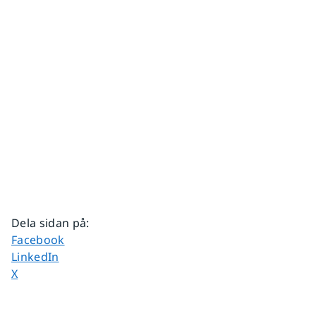
Dela sidan på
:
Dela sidan på
Facebook
Dela sidan på
LinkedIn
Dela sidan på
X