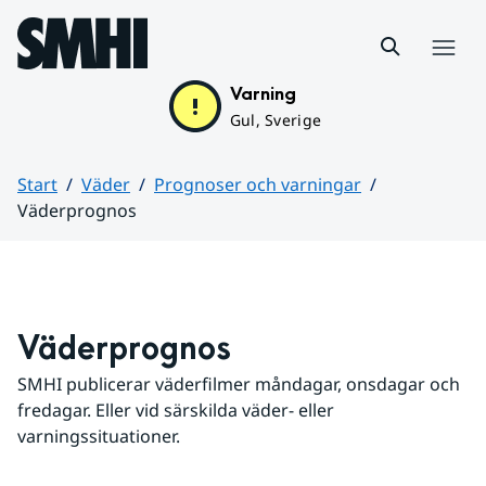
Hoppa till sidans innehåll
Meny
Varning
Gul, Sverige
Start
Väder
Prognoser och varningar
Väderprognos
Huvudinnehåll
Väderprognos
SMHI publicerar väderfilmer måndagar, onsdagar och 
fredagar. Eller vid särskilda väder- eller 
varningssituationer.