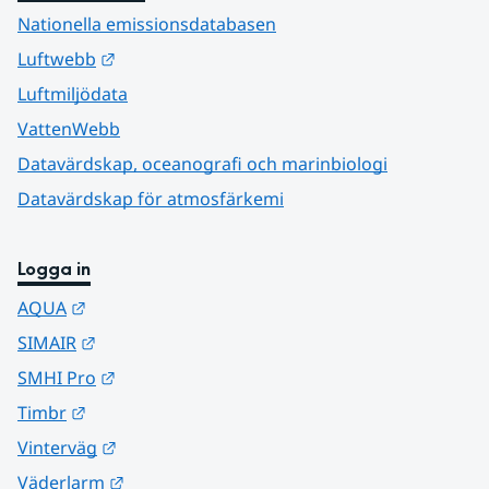
Nationella emissionsdatabasen
Länk till annan webbplats.
Luftwebb
Luftmiljödata
VattenWebb
Datavärdskap, oceanografi och marinbiologi
Datavärdskap för atmosfärkemi
Logga in
Länk till annan webbplats.
AQUA
Länk till annan webbplats.
SIMAIR
Länk till annan webbplats.
SMHI Pro
Länk till annan webbplats.
Timbr
Länk till annan webbplats.
Vinterväg
Länk till annan webbplats.
Väderlarm