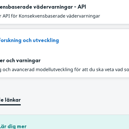
ensbaserade vädervarningar - API
r API för Konsekvensbaserade vädervarningar
Forskning och utveckling
er och varningar
 och avancerad modellutveckling för att du ska veta vad s
e länkar
Lär dig mer