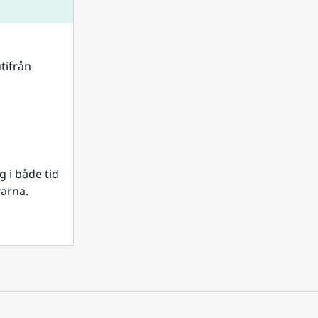
tifrån 
i både tid 
rarna.