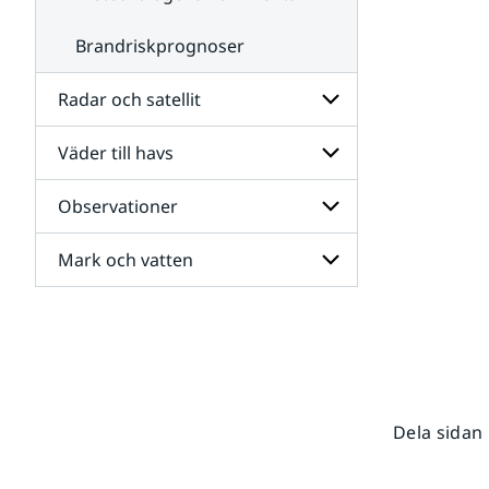
Brandriskprognoser
Radar och satellit
Väder till havs
Undersidor
för
Radar
Observationer
Undersidor
och
för
satellit
Väder
Mark och vatten
Undersidor
till
för
havs
Observationer
Undersidor
för
Mark
och
vatten
Dela sidan