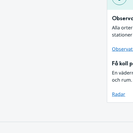
Observa
Alla orte
stationer
Observat
Få koll 
En väder
och rum. 
Radar