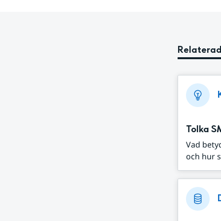
Relaterad
Tolka S
Vad bety
och hur s