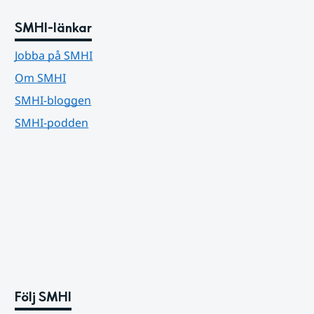
SMHI-länkar
Jobba på SMHI
Om SMHI
SMHI-bloggen
SMHI-podden
Följ SMHI