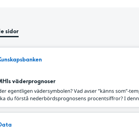
e sidor
Kunskapsbanken
MHIs väderprognoser
der egentligen vädersymbolen? Vad avser ”känns som”-tem
ka du förstå nederbördsprognosens procentsiffror? I denna
Data