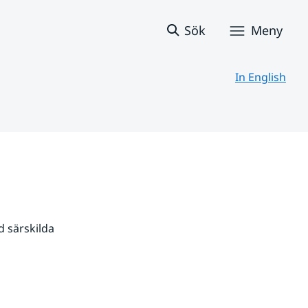
Sök
Meny
In English
 särskilda 