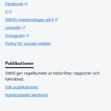
Länk till annan webbplats.
Facebook
Länk till annan webbplats.
X
Länk till annan webbplats.
SMHIs meteorologer på X
Länk till annan webbplats.
Linkedin
Länk till annan webbplats.
Instagram
Policy för sociala medier
Publikationer
SMHI ger regelbundet ut tidskrifter, rapporter och 
faktablad.
Sök publikationer
Nyhetsbladet Medvind