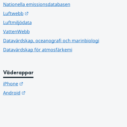
Nationella emissionsdatabasen
Länk till annan webbplats.
Luftwebb
Luftmiljödata
VattenWebb
Datavärdskap, oceanografi och marinbiologi
Datavärdskap för atmosfärkemi
Väderappar
Länk till annan webbplats.
iPhone
Länk till annan webbplats.
Android