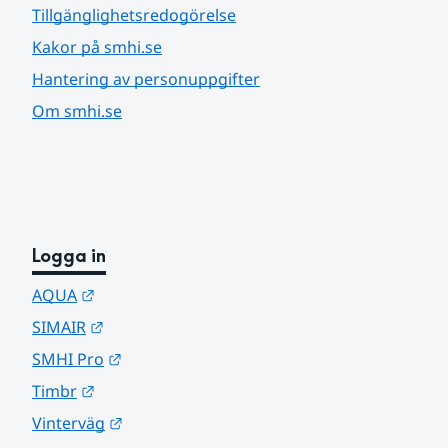
Tillgänglighetsredogörelse
Kakor på smhi.se
Hantering av personuppgifter
Om smhi.se
Logga in
Länk till annan webbplats.
AQUA
Länk till annan webbplats.
SIMAIR
Länk till annan webbplats.
SMHI Pro
Länk till annan webbplats.
Timbr
Länk till annan webbplats.
Vinterväg