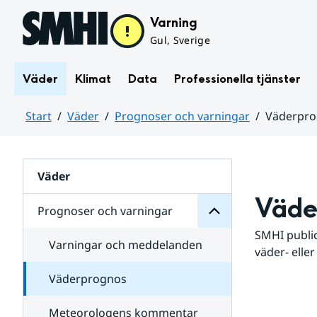
Hoppa till sidans innehåll
Varning
Gul, Sverige
Väder
Klimat
Data
Professionella tjänster
Start
Väder
Prognoser och varningar
Väderpr
varningar
och
Huvudinnehåll
Prognoser
för
Undersidor
Väder
Väde
Prognoser och varningar
SMHI public
Varningar och meddelanden
väder- eller
Väderprognos
Meteorologens kommentar