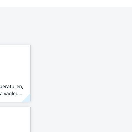
peraturen,
 vägled...