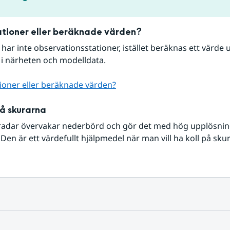
tioner eller beräknade värden?
r har inte observationsstationer, istället beräknas ett värde u
 i närheten och modelldata.
ioner eller beräknade värden?
på skurarna
radar övervakar nederbörd och gör det med hög upplösning 
Den är ett värdefullt hjälpmedel när man vill ha koll på sku