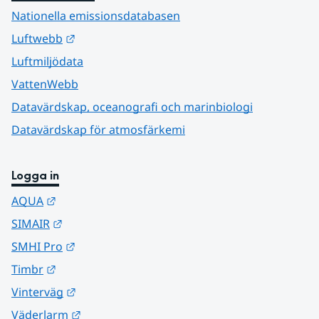
Nationella emissionsdatabasen
Länk till annan webbplats.
Luftwebb
Luftmiljödata
VattenWebb
Datavärdskap, oceanografi och marinbiologi
Datavärdskap för atmosfärkemi
Logga in
Länk till annan webbplats.
AQUA
Länk till annan webbplats.
SIMAIR
Länk till annan webbplats.
SMHI Pro
Länk till annan webbplats.
Timbr
Länk till annan webbplats.
Vinterväg
Länk till annan webbplats.
Väderlarm