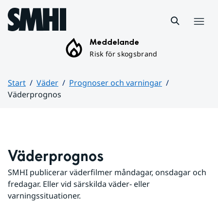
Hoppa till sidans innehåll
Meny
Meddelande
Risk för skogsbrand
Start
Väder
Prognoser och varningar
Väderprognos
Huvudinnehåll
Väderprognos
SMHI publicerar väderfilmer måndagar, onsdagar och 
fredagar. Eller vid särskilda väder- eller 
varningssituationer.