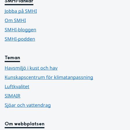
SMHI-länkar
Jobba på SMHI
Om SMHI
SMHI-bloggen
SMHI-podden
Teman
Havsmiljö i kust och hav
Kunskapscentrum för klimatanpassning
Luftkvalitet
SIMAIR
Sjöar och vattendrag
Om webbplatsen