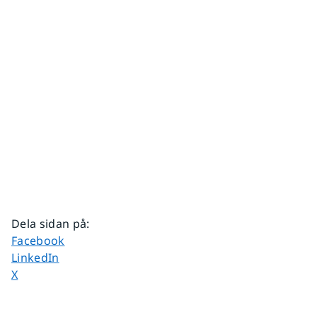
Dela sidan på
:
Dela sidan på
Facebook
Dela sidan på
LinkedIn
Dela sidan på
X