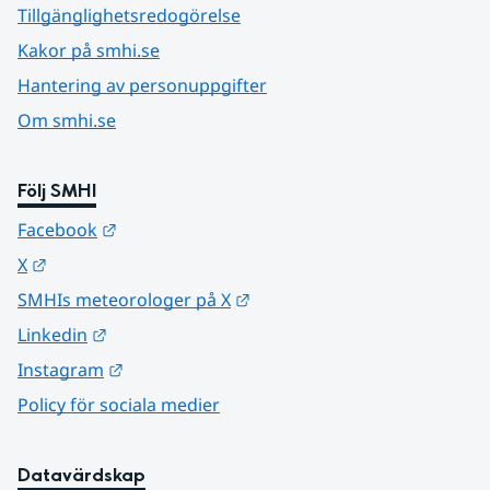
Tillgänglighetsredogörelse
Kakor på smhi.se
Hantering av personuppgifter
Om smhi.se
Följ SMHI
Länk till annan webbplats.
Facebook
Länk till annan webbplats.
X
Länk till annan webbplats.
SMHIs meteorologer på X
Länk till annan webbplats.
Linkedin
Länk till annan webbplats.
Instagram
Policy för sociala medier
Datavärdskap