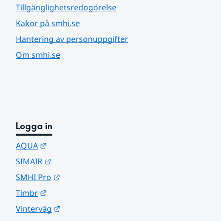
Tillgänglighetsredogörelse
Kakor på smhi.se
Hantering av personuppgifter
Om smhi.se
Logga in
Länk till annan webbplats.
AQUA
Länk till annan webbplats.
SIMAIR
Länk till annan webbplats.
SMHI Pro
Länk till annan webbplats.
Timbr
Länk till annan webbplats.
Vinterväg