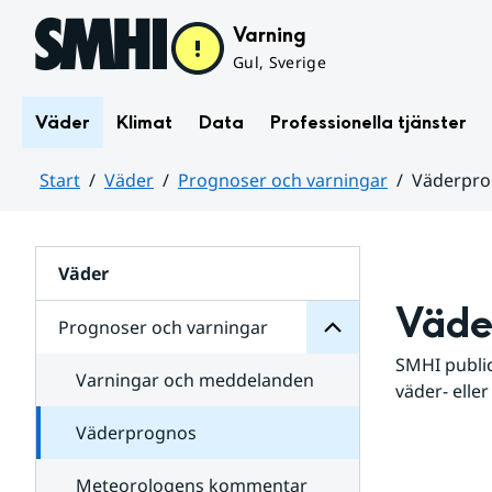
Hoppa till sidans innehåll
Varning
Gul, Sverige
Väder
Klimat
Data
Professionella tjänster
Start
Väder
Prognoser och varningar
Väderpr
varningar
och
Huvudinnehåll
Prognoser
för
Undersidor
Väder
Väde
Prognoser och varningar
SMHI public
Varningar och meddelanden
väder- eller
Väderprognos
Meteorologens kommentar