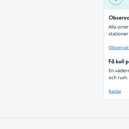
Observa
Alla orte
stationer
Observat
Få koll 
En väder
och rum. 
Radar