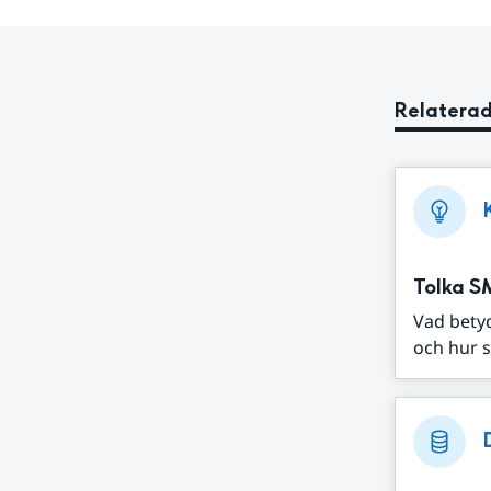
Relaterad
Tolka S
Vad bety
och hur s