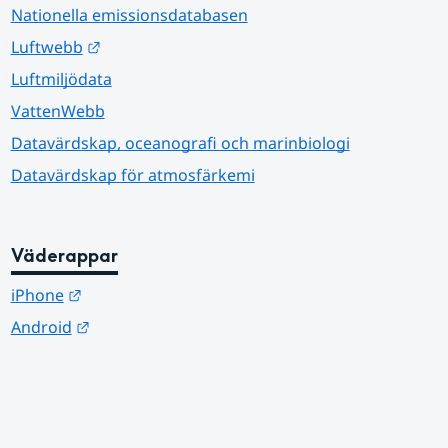
Nationella emissionsdatabasen
Länk till annan webbplats.
Luftwebb
Luftmiljödata
VattenWebb
Datavärdskap, oceanografi och marinbiologi
Datavärdskap för atmosfärkemi
Väderappar
Länk till annan webbplats.
iPhone
Länk till annan webbplats.
Android