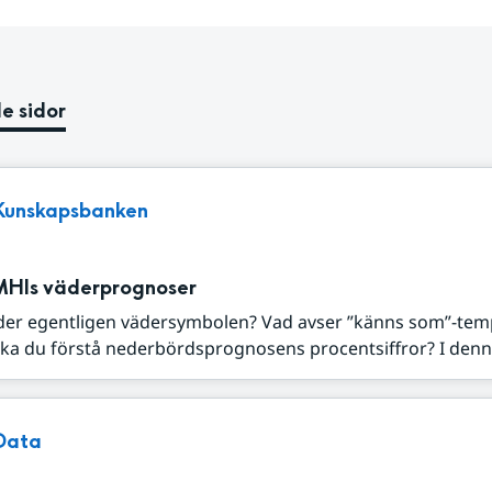
e sidor
Kunskapsbanken
MHIs väderprognoser
der egentligen vädersymbolen? Vad avser ”känns som”-tem
ka du förstå nederbördsprognosens procentsiffror? I denna
Data