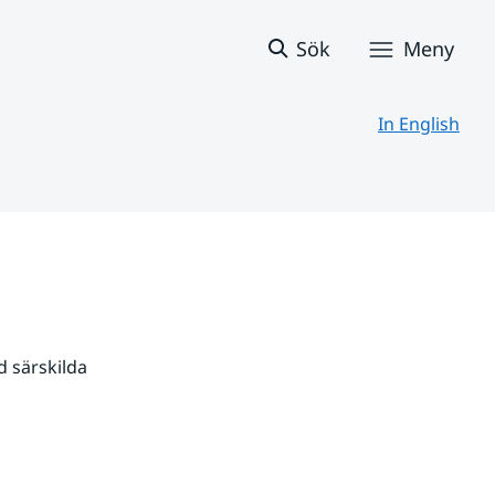
Sök
Meny
In English
 särskilda 