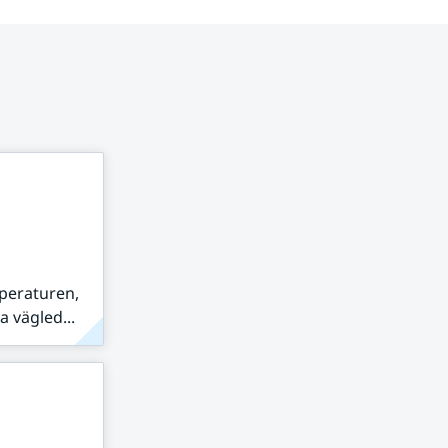
peraturen,
 vägled...