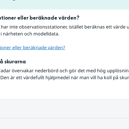
tioner eller beräknade värden?
r har inte observationsstationer, istället beräknas ett värde u
 i närheten och modelldata.
ioner eller beräknade värden?
på skurarna
radar övervakar nederbörd och gör det med hög upplösning 
Den är ett värdefullt hjälpmedel när man vill ha koll på sku