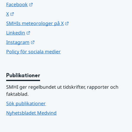
Länk till annan webbplats.
Facebook
Länk till annan webbplats.
X
Länk till annan webbplats.
SMHIs meteorologer på X
Länk till annan webbplats.
Linkedin
Länk till annan webbplats.
Instagram
Policy för sociala medier
Publikationer
SMHI ger regelbundet ut tidskrifter, rapporter och 
faktablad.
Sök publikationer
Nyhetsbladet Medvind