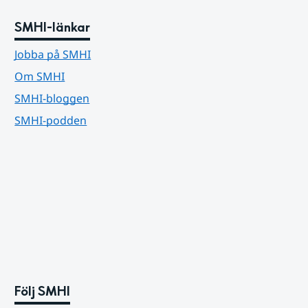
SMHI-länkar
Jobba på SMHI
Om SMHI
SMHI-bloggen
SMHI-podden
Följ SMHI