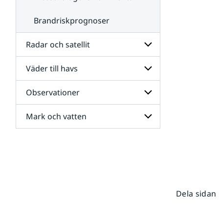
Brandriskprognoser
Radar och satellit
Väder till havs
Undersidor
för
Radar
Observationer
Undersidor
och
för
satellit
Väder
Mark och vatten
Undersidor
till
för
havs
Observationer
Undersidor
för
Mark
och
vatten
Dela sidan