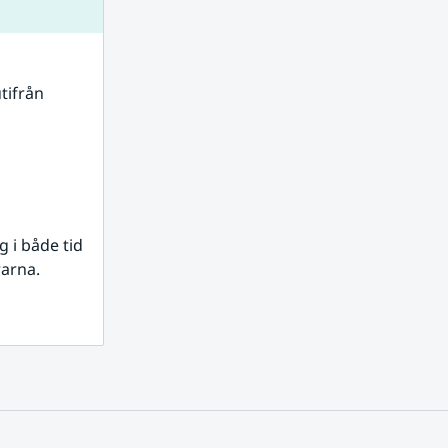
tifrån 
i både tid 
rarna.