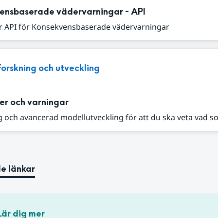
ensbaserade vädervarningar - API
r API för Konsekvensbaserade vädervarningar
Forskning och utveckling
er och varningar
 och avancerad modellutveckling för att du ska veta vad s
e länkar
Lär dig mer