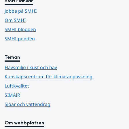
SMHI-länkar
Jobba på SMHI
Om SMHI
SMHI-bloggen
SMHI-podden
Teman
Havsmiljö i kust och hav
Kunskapscentrum för klimatanpassning
Luftkvalitet
SIMAIR
Sjöar och vattendrag
Om webbplatsen