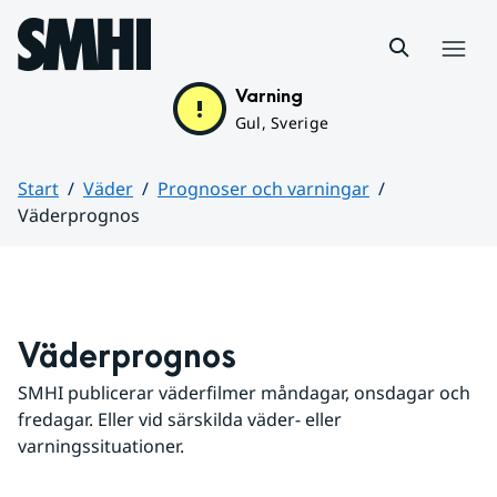
Hoppa till sidans innehåll
Meny
Varning
Gul, Sverige
Start
Väder
Prognoser och varningar
Väderprognos
Huvudinnehåll
Väderprognos
SMHI publicerar väderfilmer måndagar, onsdagar och 
fredagar. Eller vid särskilda väder- eller 
varningssituationer.