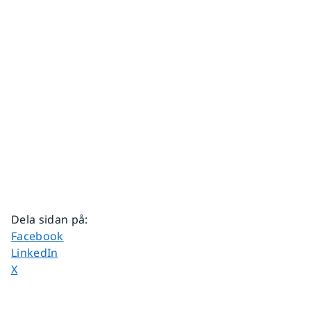
Dela sidan på
:
Dela sidan på
Facebook
Dela sidan på
LinkedIn
Dela sidan på
X