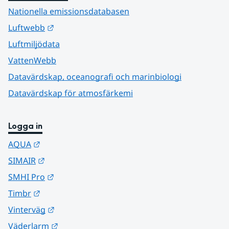
Nationella emissionsdatabasen
Länk till annan webbplats.
Luftwebb
Luftmiljödata
VattenWebb
Datavärdskap, oceanografi och marinbiologi
Datavärdskap för atmosfärkemi
Logga in
Länk till annan webbplats.
AQUA
Länk till annan webbplats.
SIMAIR
Länk till annan webbplats.
SMHI Pro
Länk till annan webbplats.
Timbr
Länk till annan webbplats.
Vinterväg
Länk till annan webbplats.
Väderlarm