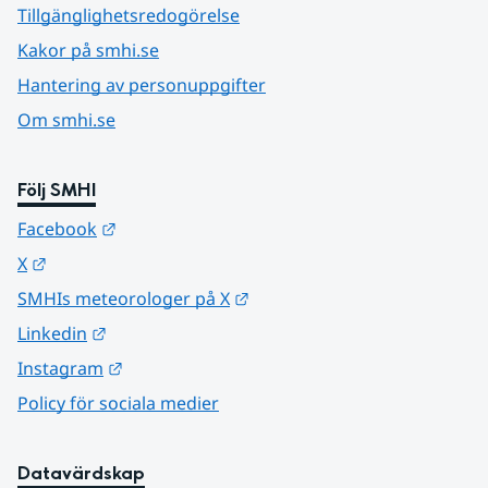
Tillgänglighetsredogörelse
Kakor på smhi.se
Hantering av personuppgifter
Om smhi.se
Följ SMHI
Länk till annan webbplats.
Facebook
Länk till annan webbplats.
X
Länk till annan webbplats.
SMHIs meteorologer på X
Länk till annan webbplats.
Linkedin
Länk till annan webbplats.
Instagram
Policy för sociala medier
Datavärdskap