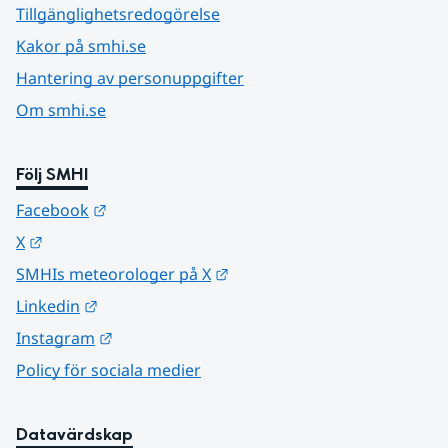
Tillgänglighetsredogörelse
Kakor på smhi.se
Hantering av personuppgifter
Om smhi.se
Följ SMHI
Länk till annan webbplats.
Facebook
Länk till annan webbplats.
X
Länk till annan webbplats.
SMHIs meteorologer på X
Länk till annan webbplats.
Linkedin
Länk till annan webbplats.
Instagram
Policy för sociala medier
Datavärdskap