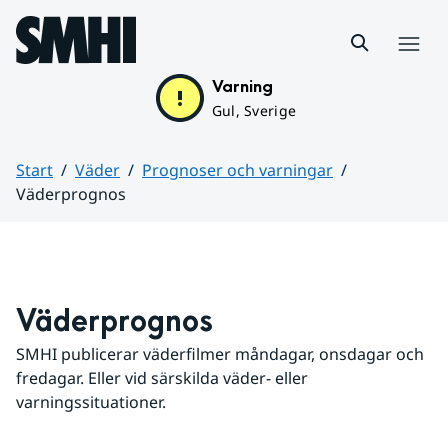
Hoppa till sidans innehåll
Meny
Varning
Gul, Sverige
Start
Väder
Prognoser och varningar
Väderprognos
Huvudinnehåll
Väderprognos
SMHI publicerar väderfilmer måndagar, onsdagar och 
fredagar. Eller vid särskilda väder- eller 
varningssituationer.