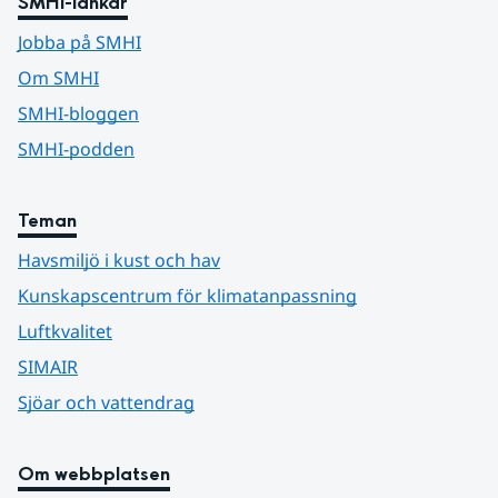
SMHI-länkar
Jobba på SMHI
Om SMHI
SMHI-bloggen
SMHI-podden
Teman
Havsmiljö i kust och hav
Kunskapscentrum för klimatanpassning
Luftkvalitet
SIMAIR
Sjöar och vattendrag
Om webbplatsen