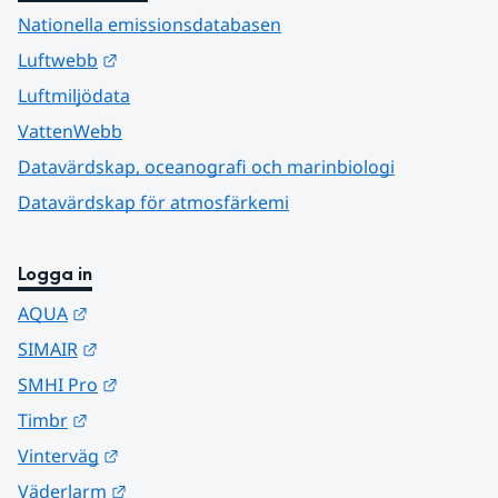
Nationella emissionsdatabasen
Länk till annan webbplats.
Luftwebb
Luftmiljödata
VattenWebb
Datavärdskap, oceanografi och marinbiologi
Datavärdskap för atmosfärkemi
Logga in
Länk till annan webbplats.
AQUA
Länk till annan webbplats.
SIMAIR
Länk till annan webbplats.
SMHI Pro
Länk till annan webbplats.
Timbr
Länk till annan webbplats.
Vinterväg
Länk till annan webbplats.
Väderlarm