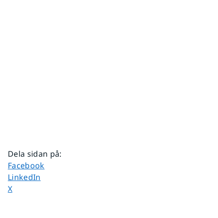
Dela sidan på
:
Dela sidan på
Facebook
Dela sidan på
LinkedIn
Dela sidan på
X