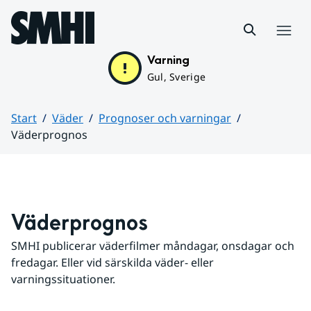
Hoppa till sidans innehåll
Meny
Varning
Gul, Sverige
Start
Väder
Prognoser och varningar
Väderprognos
Huvudinnehåll
Väderprognos
SMHI publicerar väderfilmer måndagar, onsdagar och 
fredagar. Eller vid särskilda väder- eller 
varningssituationer.