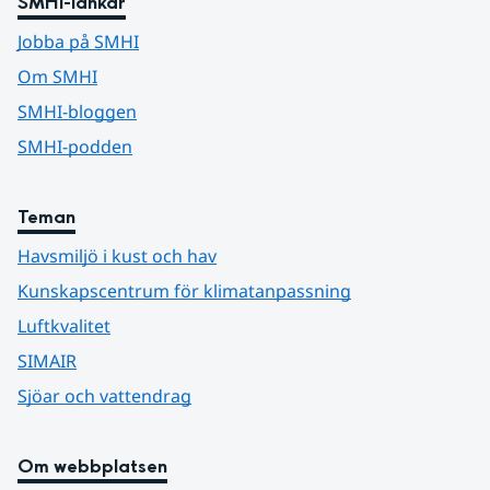
SMHI-länkar
Jobba på SMHI
Om SMHI
SMHI-bloggen
SMHI-podden
Teman
Havsmiljö i kust och hav
Kunskapscentrum för klimatanpassning
Luftkvalitet
SIMAIR
Sjöar och vattendrag
Om webbplatsen