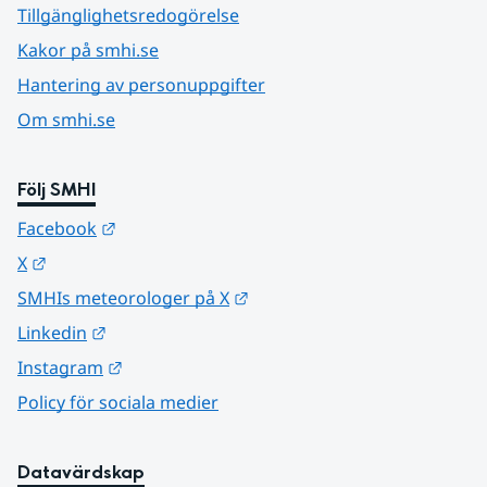
Tillgänglighetsredogörelse
Kakor på smhi.se
Hantering av personuppgifter
Om smhi.se
Följ SMHI
Länk till annan webbplats.
Facebook
Länk till annan webbplats.
X
Länk till annan webbplats.
SMHIs meteorologer på X
Länk till annan webbplats.
Linkedin
Länk till annan webbplats.
Instagram
Policy för sociala medier
Datavärdskap