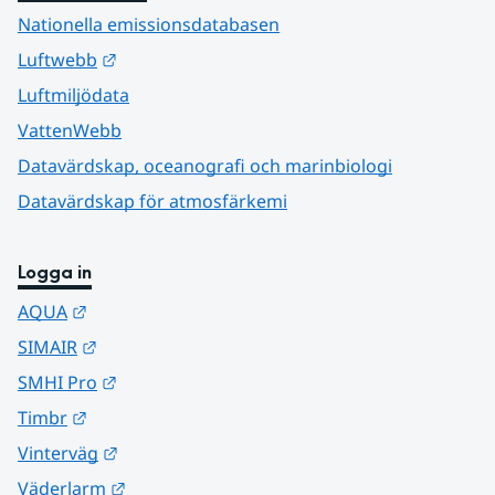
Nationella emissionsdatabasen
Länk till annan webbplats.
Luftwebb
Luftmiljödata
VattenWebb
Datavärdskap, oceanografi och marinbiologi
Datavärdskap för atmosfärkemi
Logga in
Länk till annan webbplats.
AQUA
Länk till annan webbplats.
SIMAIR
Länk till annan webbplats.
SMHI Pro
Länk till annan webbplats.
Timbr
Länk till annan webbplats.
Vinterväg
Länk till annan webbplats.
Väderlarm