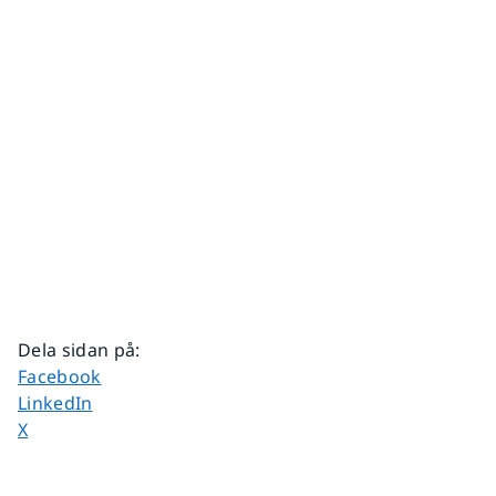
Dela sidan på
:
Dela sidan på
Facebook
Dela sidan på
LinkedIn
Dela sidan på
X