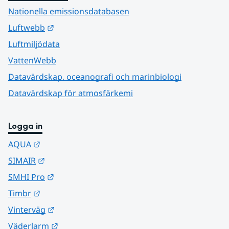
Nationella emissionsdatabasen
Länk till annan webbplats.
Luftwebb
Luftmiljödata
VattenWebb
Datavärdskap, oceanografi och marinbiologi
Datavärdskap för atmosfärkemi
Logga in
Länk till annan webbplats.
AQUA
Länk till annan webbplats.
SIMAIR
Länk till annan webbplats.
SMHI Pro
Länk till annan webbplats.
Timbr
Länk till annan webbplats.
Vinterväg
Länk till annan webbplats.
Väderlarm