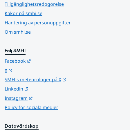
Tillgänglighetsredogörelse
Kakor på smhi.se
Hantering av personuppgifter
Om smhi.se
Följ SMHI
Länk till annan webbplats.
Facebook
Länk till annan webbplats.
X
Länk till annan webbplats.
SMHIs meteorologer på X
Länk till annan webbplats.
Linkedin
Länk till annan webbplats.
Instagram
Policy för sociala medier
Datavärdskap