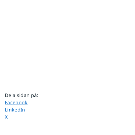
Dela sidan på
:
Dela sidan på
Facebook
Dela sidan på
LinkedIn
Dela sidan på
X