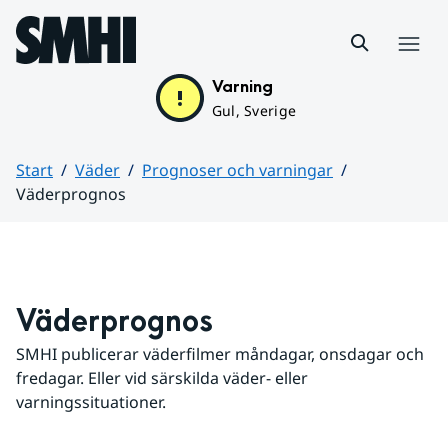
Hoppa till sidans innehåll
Meny
Varning
Gul, Sverige
Start
Väder
Prognoser och varningar
Väderprognos
Huvudinnehåll
Väderprognos
SMHI publicerar väderfilmer måndagar, onsdagar och 
fredagar. Eller vid särskilda väder- eller 
varningssituationer.