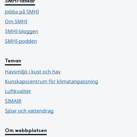
SMHI-länkar
Jobba på SMHI
Om SMHI
SMHI-bloggen
SMHI-podden
Teman
Havsmiljö i kust och hav
Kunskapscentrum för klimatanpassning
Luftkvalitet
SIMAIR
Sjöar och vattendrag
Om webbplatsen