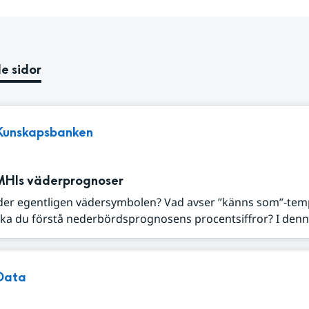
e sidor
Kunskapsbanken
MHIs väderprognoser
der egentligen vädersymbolen? Vad avser ”känns som”-tem
ka du förstå nederbördsprognosens procentsiffror? I denna
Data