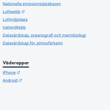
Nationella emissionsdatabasen
Länk till annan webbplats.
Luftwebb
Luftmiljödata
VattenWebb
Datavärdskap, oceanografi och marinbiologi
Datavärdskap för atmosfärkemi
Väderappar
Länk till annan webbplats.
iPhone
Länk till annan webbplats.
Android