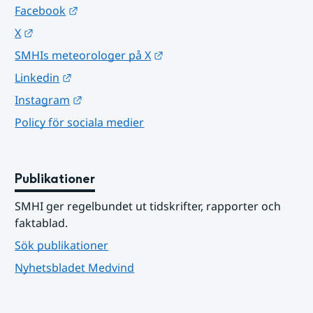
Länk till annan webbplats.
Facebook
Länk till annan webbplats.
X
Länk till annan webbplats.
SMHIs meteorologer på X
Länk till annan webbplats.
Linkedin
Länk till annan webbplats.
Instagram
Policy för sociala medier
Publikationer
SMHI ger regelbundet ut tidskrifter, rapporter och 
faktablad.
Sök publikationer
Nyhetsbladet Medvind