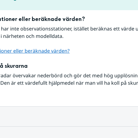
tioner eller beräknade värden?
r har inte observationsstationer, istället beräknas ett värde u
 i närheten och modelldata.
ioner eller beräknade värden?
på skurarna
radar övervakar nederbörd och gör det med hög upplösning 
Den är ett värdefullt hjälpmedel när man vill ha koll på sku