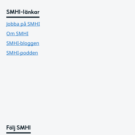
SMHI-länkar
Jobba på SMHI
Om SMHI
SMHI-bloggen
SMHI-podden
Följ SMHI