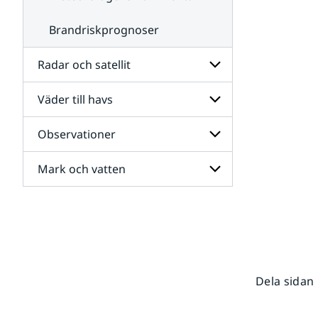
Brandriskprognoser
Radar och satellit
Väder till havs
Undersidor
för
Radar
Observationer
Undersidor
och
för
satellit
Väder
Mark och vatten
Undersidor
till
för
havs
Observationer
Undersidor
för
Mark
och
vatten
Dela sidan