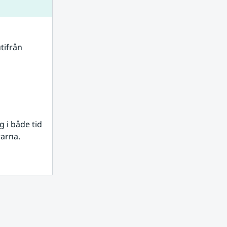
tifrån 
i både tid 
rarna.