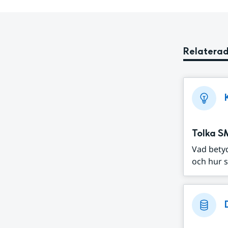
Relaterad
Tolka S
Vad bety
och hur s