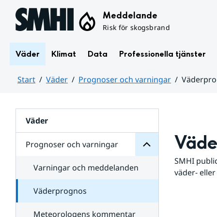
Hoppa till sidans innehåll
Meddelande
Risk för skogsbrand
Väder
Klimat
Data
Professionella tjänster
Start
Väder
Prognoser och varningar
Väderpr
varningar
och
Huvudinnehåll
Prognoser
för
Undersidor
Väder
Väde
Prognoser och varningar
SMHI public
Varningar och meddelanden
väder- eller
Väderprognos
Meteorologens kommentar