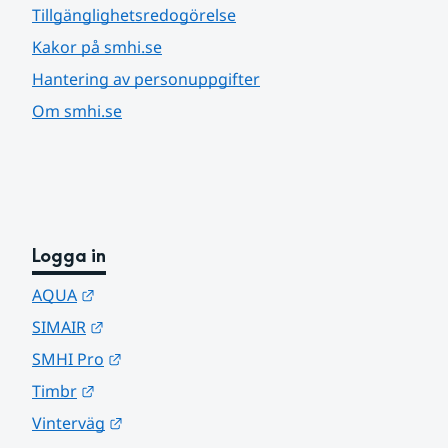
Tillgänglighetsredogörelse
Kakor på smhi.se
Hantering av personuppgifter
Om smhi.se
Logga in
Länk till annan webbplats.
AQUA
Länk till annan webbplats.
SIMAIR
Länk till annan webbplats.
SMHI Pro
Länk till annan webbplats.
Timbr
Länk till annan webbplats.
Vinterväg