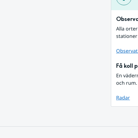
Observa
Alla orte
stationer
Observat
Få koll 
En väder
och rum. 
Radar