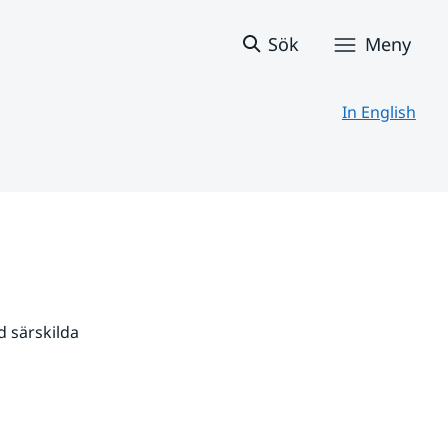
Sök
Meny
In English
 särskilda 