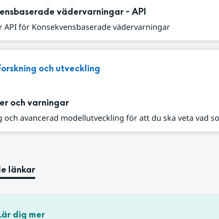
ensbaserade vädervarningar - API
r API för Konsekvensbaserade vädervarningar
Forskning och utveckling
er och varningar
 och avancerad modellutveckling för att du ska veta vad s
e länkar
Lär dig mer