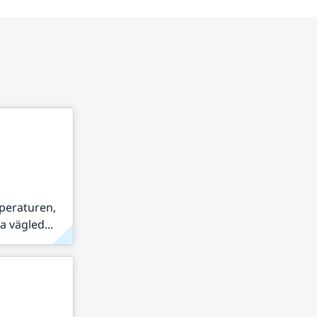
peraturen,
 vägled...