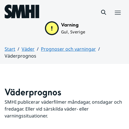
Hoppa till sidans innehåll
Meny
Varning
Gul, Sverige
Start
Väder
Prognoser och varningar
Väderprognos
Huvudinnehåll
Väderprognos
SMHI publicerar väderfilmer måndagar, onsdagar och 
fredagar. Eller vid särskilda väder- eller 
varningssituationer.