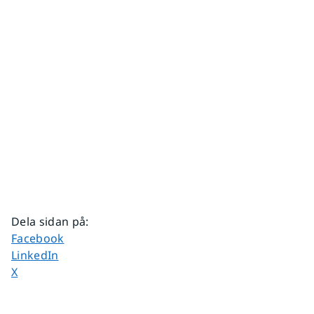
Dela sidan på
:
Dela sidan på
Facebook
Dela sidan på
LinkedIn
Dela sidan på
X