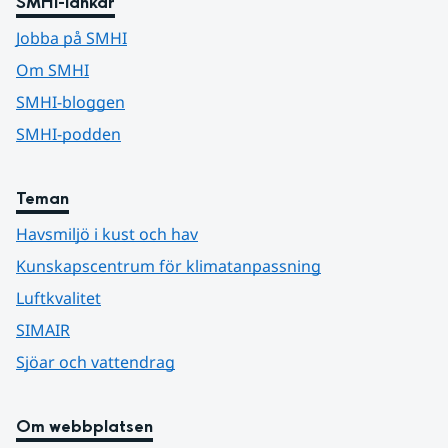
SMHI-länkar
Jobba på SMHI
Om SMHI
SMHI-bloggen
SMHI-podden
Teman
Havsmiljö i kust och hav
Kunskapscentrum för klimatanpassning
Luftkvalitet
SIMAIR
Sjöar och vattendrag
Om webbplatsen