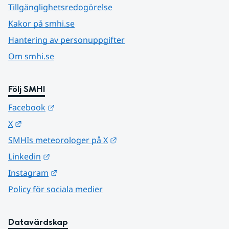
Tillgänglighetsredogörelse
Kakor på smhi.se
Hantering av personuppgifter
Om smhi.se
Följ SMHI
Länk till annan webbplats.
Facebook
Länk till annan webbplats.
X
Länk till annan webbplats.
SMHIs meteorologer på X
Länk till annan webbplats.
Linkedin
Länk till annan webbplats.
Instagram
Policy för sociala medier
Datavärdskap