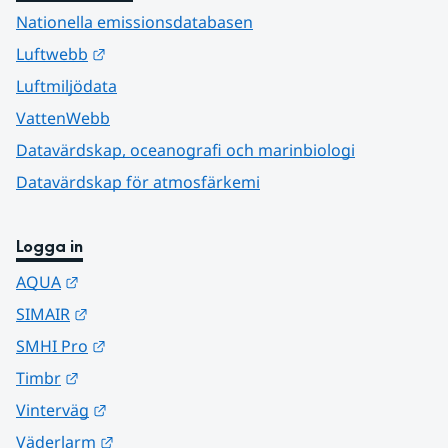
Nationella emissionsdatabasen
Länk till annan webbplats.
Luftwebb
Luftmiljödata
VattenWebb
Datavärdskap, oceanografi och marinbiologi
Datavärdskap för atmosfärkemi
Logga in
Länk till annan webbplats.
AQUA
Länk till annan webbplats.
SIMAIR
Länk till annan webbplats.
SMHI Pro
Länk till annan webbplats.
Timbr
Länk till annan webbplats.
Vinterväg
Länk till annan webbplats.
Väderlarm