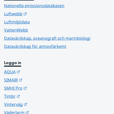
Nationella emissionsdatabasen
Länk till annan webbplats.
Luftwebb
Luftmiljödata
VattenWebb
Datavärdskap, oceanografi och marinbiologi
Datavärdskap för atmosfärkemi
Logga in
Länk till annan webbplats.
AQUA
Länk till annan webbplats.
SIMAIR
Länk till annan webbplats.
SMHI Pro
Länk till annan webbplats.
Timbr
Länk till annan webbplats.
Vinterväg
Länk till annan webbplats.
Väderlarm