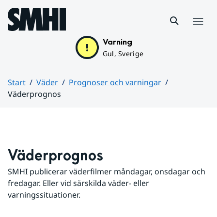
Hoppa till sidans innehåll
Meny
Varning
Gul, Sverige
Start
Väder
Prognoser och varningar
Väderprognos
Huvudinnehåll
Väderprognos
SMHI publicerar väderfilmer måndagar, onsdagar och 
fredagar. Eller vid särskilda väder- eller 
varningssituationer.