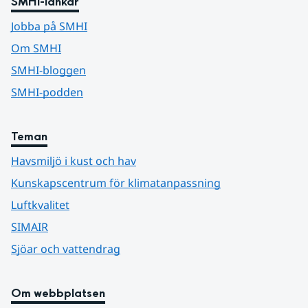
SMHI-länkar
Jobba på SMHI
Om SMHI
SMHI-bloggen
SMHI-podden
Teman
Havsmiljö i kust och hav
Kunskapscentrum för klimatanpassning
Luftkvalitet
SIMAIR
Sjöar och vattendrag
Om webbplatsen