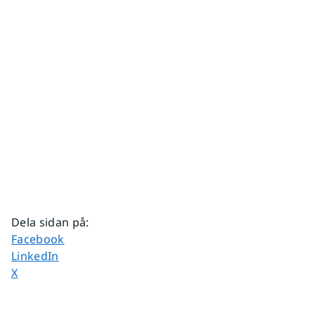
Dela sidan på
:
Dela sidan på
Facebook
Dela sidan på
LinkedIn
Dela sidan på
X