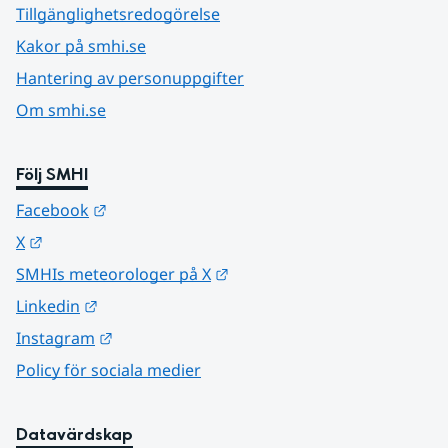
Tillgänglighetsredogörelse
Kakor på smhi.se
Hantering av personuppgifter
Om smhi.se
Följ SMHI
Länk till annan webbplats.
Facebook
Länk till annan webbplats.
X
Länk till annan webbplats.
SMHIs meteorologer på X
Länk till annan webbplats.
Linkedin
Länk till annan webbplats.
Instagram
Policy för sociala medier
Datavärdskap