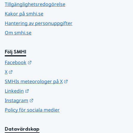
Tillgänglighetsredogörelse
Kakor på smhi.se
Hantering av personuppgifter
Om smhi.se
Följ SMHI
Länk till annan webbplats.
Facebook
Länk till annan webbplats.
X
Länk till annan webbplats.
SMHIs meteorologer på X
Länk till annan webbplats.
Linkedin
Länk till annan webbplats.
Instagram
Policy för sociala medier
Datavärdskap