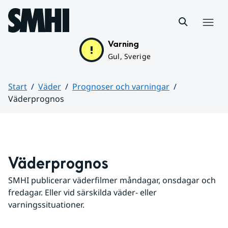
Hoppa till sidans innehåll
Meny
Varning
Gul, Sverige
Start
Väder
Prognoser och varningar
Väderprognos
Huvudinnehåll
Väderprognos
SMHI publicerar väderfilmer måndagar, onsdagar och 
fredagar. Eller vid särskilda väder- eller 
varningssituationer.