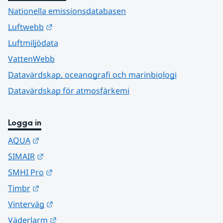
Nationella emissionsdatabasen
Länk till annan webbplats.
Luftwebb
Luftmiljödata
VattenWebb
Datavärdskap, oceanografi och marinbiologi
Datavärdskap för atmosfärkemi
Logga in
Länk till annan webbplats.
AQUA
Länk till annan webbplats.
SIMAIR
Länk till annan webbplats.
SMHI Pro
Länk till annan webbplats.
Timbr
Länk till annan webbplats.
Vinterväg
Länk till annan webbplats.
Väderlarm