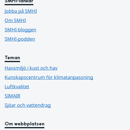
SMHI-länkar
Jobba på SMHI
Om SMHI
SMHI-bloggen
SMHI-podden
Teman
Havsmiljö i kust och hav
Kunskapscentrum för klimatanpassning
Luftkvalitet
SIMAIR
Sjöar och vattendrag
Om webbplatsen