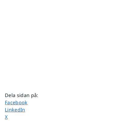
Dela sidan på
:
Dela sidan på
Facebook
Dela sidan på
LinkedIn
Dela sidan på
X