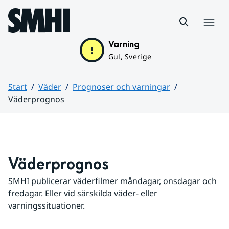
Hoppa till sidans innehåll
Meny
Varning
Gul, Sverige
Start
Väder
Prognoser och varningar
Väderprognos
Huvudinnehåll
Väderprognos
SMHI publicerar väderfilmer måndagar, onsdagar och 
fredagar. Eller vid särskilda väder- eller 
varningssituationer.