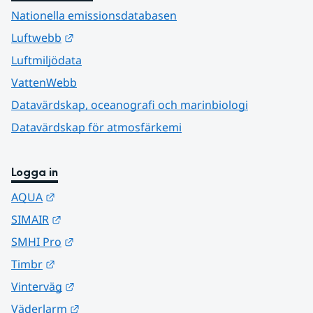
Nationella emissionsdatabasen
Länk till annan webbplats.
Luftwebb
Luftmiljödata
VattenWebb
Datavärdskap, oceanografi och marinbiologi
Datavärdskap för atmosfärkemi
Logga in
Länk till annan webbplats.
AQUA
Länk till annan webbplats.
SIMAIR
Länk till annan webbplats.
SMHI Pro
Länk till annan webbplats.
Timbr
Länk till annan webbplats.
Vinterväg
Länk till annan webbplats.
Väderlarm