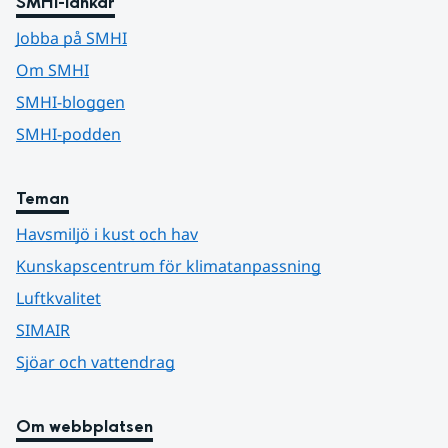
SMHI-länkar
Jobba på SMHI
Om SMHI
SMHI-bloggen
SMHI-podden
Teman
Havsmiljö i kust och hav
Kunskapscentrum för klimatanpassning
Luftkvalitet
SIMAIR
Sjöar och vattendrag
Om webbplatsen