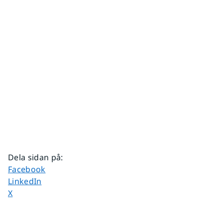
Dela sidan på
:
Dela sidan på
Facebook
Dela sidan på
LinkedIn
Dela sidan på
X