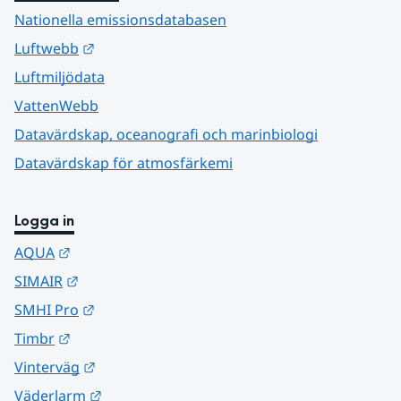
Nationella emissionsdatabasen
Länk till annan webbplats.
Luftwebb
Luftmiljödata
VattenWebb
Datavärdskap, oceanografi och marinbiologi
Datavärdskap för atmosfärkemi
Logga in
Länk till annan webbplats.
AQUA
Länk till annan webbplats.
SIMAIR
Länk till annan webbplats.
SMHI Pro
Länk till annan webbplats.
Timbr
Länk till annan webbplats.
Vinterväg
Länk till annan webbplats.
Väderlarm