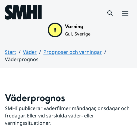
Hoppa till sidans innehåll
Meny
Varning
Gul, Sverige
Start
Väder
Prognoser och varningar
Väderprognos
Huvudinnehåll
Väderprognos
SMHI publicerar väderfilmer måndagar, onsdagar och 
fredagar. Eller vid särskilda väder- eller 
varningssituationer.