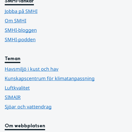
SMHI-länkar
Jobba på SMHI
Om SMHI
SMHI-bloggen
SMHI-podden
Teman
Havsmiljö i kust och hav
Kunskapscentrum för klimatanpassning
Luftkvalitet
SIMAIR
Sjöar och vattendrag
Om webbplatsen