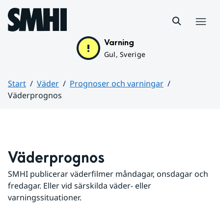
Hoppa till sidans innehåll
Meny
Varning
Gul, Sverige
Start
Väder
Prognoser och varningar
Väderprognos
Huvudinnehåll
Väderprognos
SMHI publicerar väderfilmer måndagar, onsdagar och 
fredagar. Eller vid särskilda väder- eller 
varningssituationer.