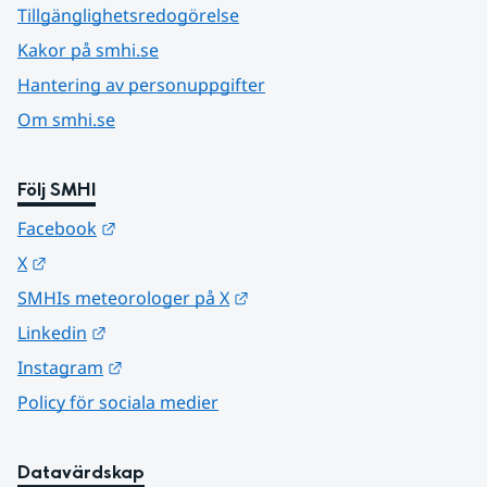
Tillgänglighetsredogörelse
Kakor på smhi.se
Hantering av personuppgifter
Om smhi.se
Följ SMHI
Länk till annan webbplats.
Facebook
Länk till annan webbplats.
X
Länk till annan webbplats.
SMHIs meteorologer på X
Länk till annan webbplats.
Linkedin
Länk till annan webbplats.
Instagram
Policy för sociala medier
Datavärdskap