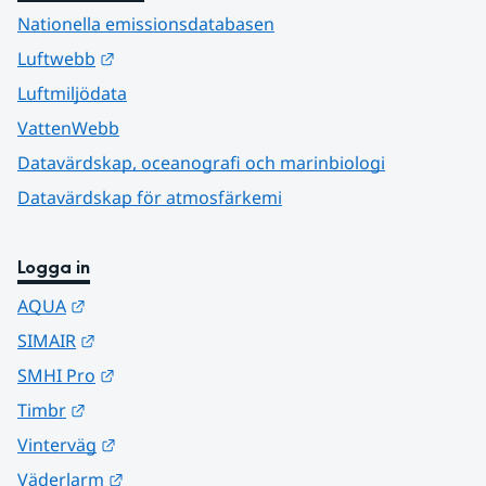
Nationella emissionsdatabasen
Länk till annan webbplats.
Luftwebb
Luftmiljödata
VattenWebb
Datavärdskap, oceanografi och marinbiologi
Datavärdskap för atmosfärkemi
Logga in
Länk till annan webbplats.
AQUA
Länk till annan webbplats.
SIMAIR
Länk till annan webbplats.
SMHI Pro
Länk till annan webbplats.
Timbr
Länk till annan webbplats.
Vinterväg
Länk till annan webbplats.
Väderlarm