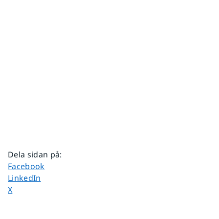
Dela sidan på
:
Dela sidan på
Facebook
Dela sidan på
LinkedIn
Dela sidan på
X