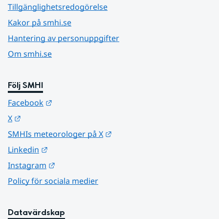
Tillgänglighetsredogörelse
Kakor på smhi.se
Hantering av personuppgifter
Om smhi.se
Följ SMHI
Länk till annan webbplats.
Facebook
Länk till annan webbplats.
X
Länk till annan webbplats.
SMHIs meteorologer på X
Länk till annan webbplats.
Linkedin
Länk till annan webbplats.
Instagram
Policy för sociala medier
Datavärdskap