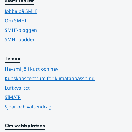
SMHI-länkar
Jobba på SMHI
Om SMHI
SMHI-bloggen
SMHI-podden
Teman
Havsmiljö i kust och hav
Kunskapscentrum för klimatanpassning
Luftkvalitet
SIMAIR
Sjöar och vattendrag
Om webbplatsen