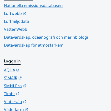
Nationella emissionsdatabasen
Länk till annan webbplats.
Luftwebb
Luftmiljödata
VattenWebb
Datavärdskap, oceanografi och marinbiologi
Datavärdskap för atmosfärkemi
Logga in
Länk till annan webbplats.
AQUA
Länk till annan webbplats.
SIMAIR
Länk till annan webbplats.
SMHI Pro
Länk till annan webbplats.
Timbr
Länk till annan webbplats.
Vinterväg
Länk till annan webbplats.
Väderlarm