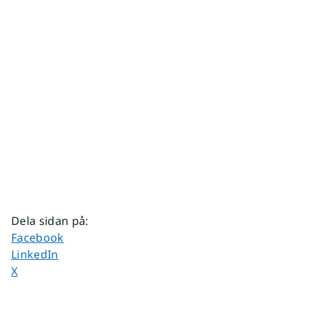
Dela sidan på
:
Dela sidan på
Facebook
Dela sidan på
LinkedIn
Dela sidan på
X