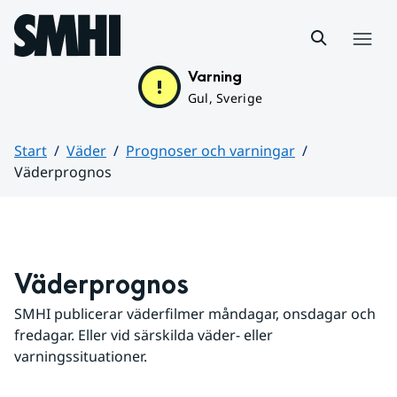
Hoppa till sidans innehåll
Meny
Varning
Gul, Sverige
Start
Väder
Prognoser och varningar
Väderprognos
Huvudinnehåll
Väderprognos
SMHI publicerar väderfilmer måndagar, onsdagar och 
fredagar. Eller vid särskilda väder- eller 
varningssituationer.