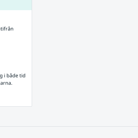
tifrån 
i både tid 
rarna.