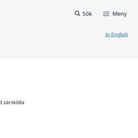
Sök
Meny
In English
 särskilda 