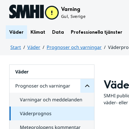
Hoppa till sidans innehåll
Varning
Gul, Sverige
Väder
Klimat
Data
Professionella tjänster
Start
Väder
Prognoser och varningar
Väderpr
varningar
och
Huvudinnehåll
Prognoser
för
Undersidor
Väder
Väde
Prognoser och varningar
SMHI public
Varningar och meddelanden
väder- eller
Väderprognos
Meteorologens kommentar