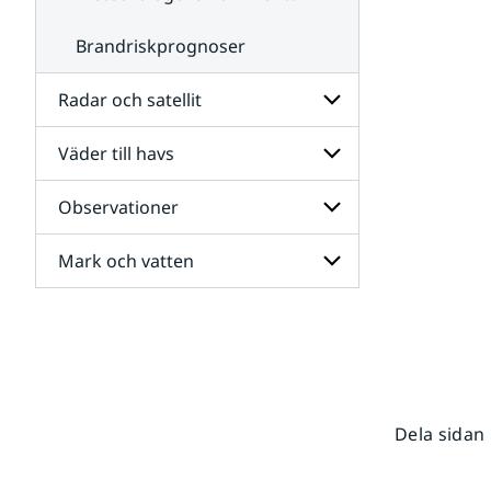
Brandriskprognoser
Radar och satellit
Väder till havs
Undersidor
för
Radar
Observationer
Undersidor
och
för
satellit
Väder
Mark och vatten
Undersidor
till
för
havs
Observationer
Undersidor
för
Mark
och
vatten
Dela sidan