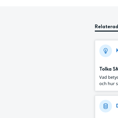
Relaterad
Tolka S
Vad bety
och hur s