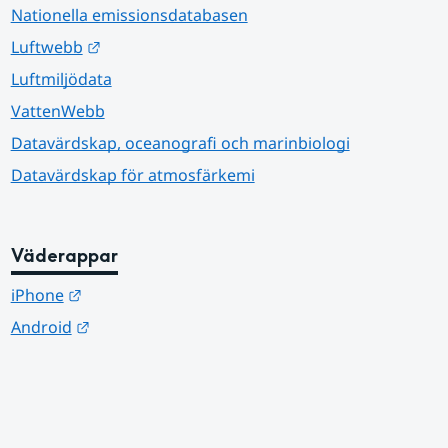
Nationella emissionsdatabasen
Länk till annan webbplats.
Luftwebb
Luftmiljödata
VattenWebb
Datavärdskap, oceanografi och marinbiologi
Datavärdskap för atmosfärkemi
Väderappar
Länk till annan webbplats.
iPhone
Länk till annan webbplats.
Android