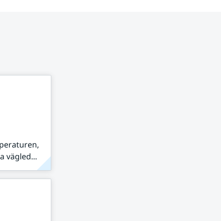
peraturen,
 vägled...