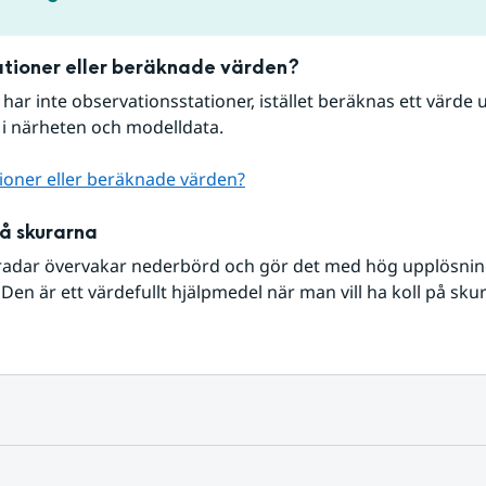
tioner eller beräknade värden?
r har inte observationsstationer, istället beräknas ett värde u
 i närheten och modelldata.
ioner eller beräknade värden?
på skurarna
radar övervakar nederbörd och gör det med hög upplösning 
Den är ett värdefullt hjälpmedel när man vill ha koll på sku