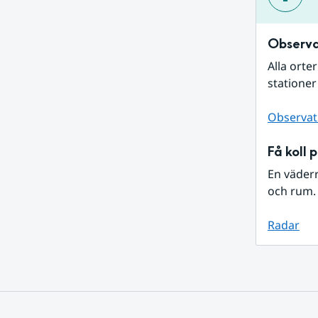
Observa
Alla orte
stationer
Observat
Få koll 
En väder
och rum. 
Radar