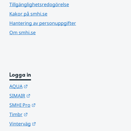
Tillgänglighetsredogörelse
Kakor på smhi.se
Hantering av personuppgifter
Om smhi.se
Logga in
Länk till annan webbplats.
AQUA
Länk till annan webbplats.
SIMAIR
Länk till annan webbplats.
SMHI Pro
Länk till annan webbplats.
Timbr
Länk till annan webbplats.
Vinterväg