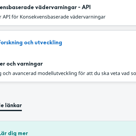
ensbaserade vädervarningar - API
r API för Konsekvensbaserade vädervarningar
Forskning och utveckling
er och varningar
 och avancerad modellutveckling för att du ska veta vad s
e länkar
Lär dig mer