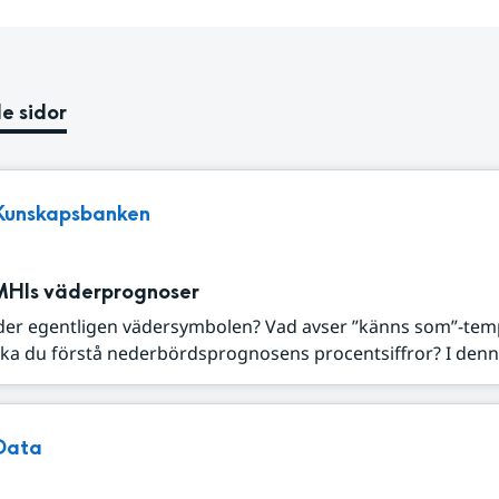
e sidor
Kunskapsbanken
MHIs väderprognoser
der egentligen vädersymbolen? Vad avser ”känns som”-tem
ka du förstå nederbördsprognosens procentsiffror? I denna
Data