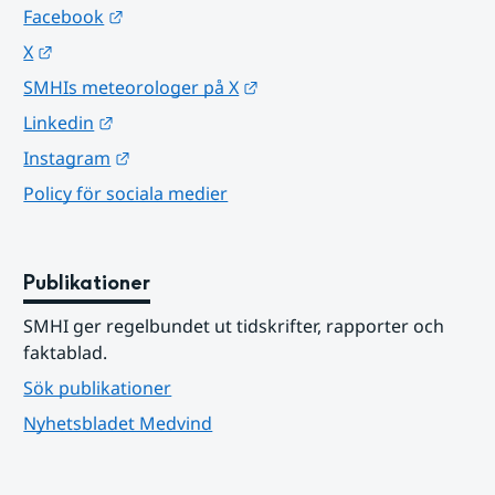
Länk till annan webbplats.
Facebook
Länk till annan webbplats.
X
Länk till annan webbplats.
SMHIs meteorologer på X
Länk till annan webbplats.
Linkedin
Länk till annan webbplats.
Instagram
Policy för sociala medier
Publikationer
SMHI ger regelbundet ut tidskrifter, rapporter och 
faktablad.
Sök publikationer
Nyhetsbladet Medvind