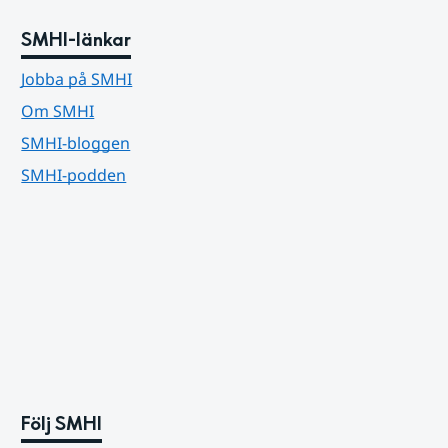
SMHI-länkar
Jobba på SMHI
Om SMHI
SMHI-bloggen
SMHI-podden
Följ SMHI