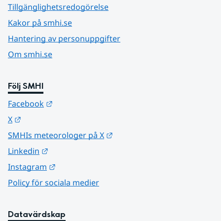
Tillgänglighetsredogörelse
Kakor på smhi.se
Hantering av personuppgifter
Om smhi.se
Följ SMHI
Länk till annan webbplats.
Facebook
Länk till annan webbplats.
X
Länk till annan webbplats.
SMHIs meteorologer på X
Länk till annan webbplats.
Linkedin
Länk till annan webbplats.
Instagram
Policy för sociala medier
Datavärdskap