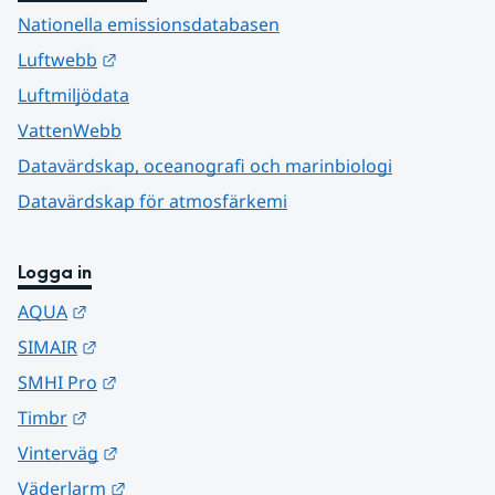
Nationella emissionsdatabasen
Länk till annan webbplats.
Luftwebb
Luftmiljödata
VattenWebb
Datavärdskap, oceanografi och marinbiologi
Datavärdskap för atmosfärkemi
Logga in
Länk till annan webbplats.
AQUA
Länk till annan webbplats.
SIMAIR
Länk till annan webbplats.
SMHI Pro
Länk till annan webbplats.
Timbr
Länk till annan webbplats.
Vinterväg
Länk till annan webbplats.
Väderlarm