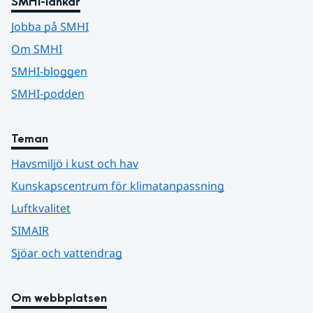
SMHI-länkar
Jobba på SMHI
Om SMHI
SMHI-bloggen
SMHI-podden
Teman
Havsmiljö i kust och hav
Kunskapscentrum för klimatanpassning
Luftkvalitet
SIMAIR
Sjöar och vattendrag
Om webbplatsen