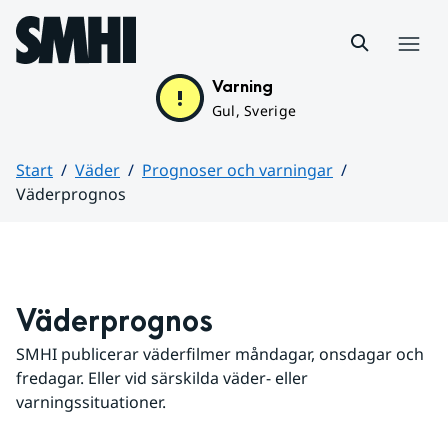
Hoppa till sidans innehåll
Meny
Varning
Gul, Sverige
Start
Väder
Prognoser och varningar
Väderprognos
Huvudinnehåll
Väderprognos
SMHI publicerar väderfilmer måndagar, onsdagar och 
fredagar. Eller vid särskilda väder- eller 
varningssituationer.