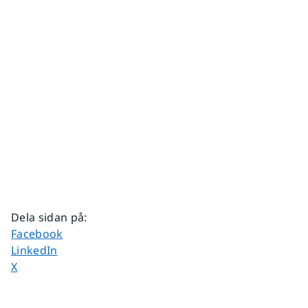
Dela sidan på
:
Dela sidan på
Facebook
Dela sidan på
LinkedIn
Dela sidan på
X