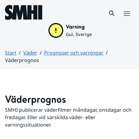
Hoppa till sidans innehåll
Meny
Varning
Gul, Sverige
Start
Väder
Prognoser och varningar
Väderprognos
Huvudinnehåll
Väderprognos
SMHI publicerar väderfilmer måndagar, onsdagar och 
fredagar. Eller vid särskilda väder- eller 
varningssituationer.