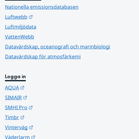
Nationella emissionsdatabasen
Länk till annan webbplats.
Luftwebb
Luftmiljödata
VattenWebb
Datavärdskap, oceanografi och marinbiologi
Datavärdskap för atmosfärkemi
Logga in
Länk till annan webbplats.
AQUA
Länk till annan webbplats.
SIMAIR
Länk till annan webbplats.
SMHI Pro
Länk till annan webbplats.
Timbr
Länk till annan webbplats.
Vinterväg
Länk till annan webbplats.
Väderlarm