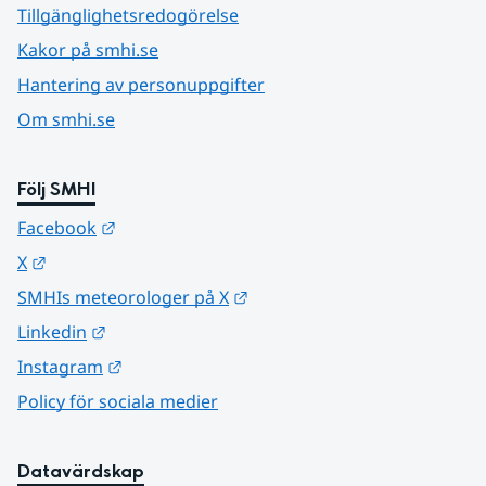
Tillgänglighetsredogörelse
Kakor på smhi.se
Hantering av personuppgifter
Om smhi.se
Följ SMHI
Länk till annan webbplats.
Facebook
Länk till annan webbplats.
X
Länk till annan webbplats.
SMHIs meteorologer på X
Länk till annan webbplats.
Linkedin
Länk till annan webbplats.
Instagram
Policy för sociala medier
Datavärdskap