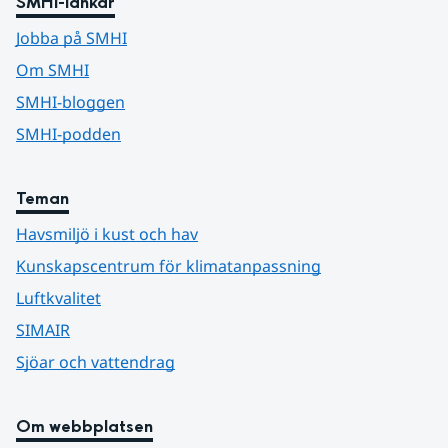
SMHI-länkar
Jobba på SMHI
Om SMHI
SMHI-bloggen
SMHI-podden
Teman
Havsmiljö i kust och hav
Kunskapscentrum för klimatanpassning
Luftkvalitet
SIMAIR
Sjöar och vattendrag
Om webbplatsen