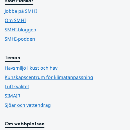
SMHI-länkar
Jobba på SMHI
Om SMHI
SMHI-bloggen
SMHI-podden
Teman
Havsmiljö i kust och hav
Kunskapscentrum för klimatanpassning
Luftkvalitet
SIMAIR
Sjöar och vattendrag
Om webbplatsen