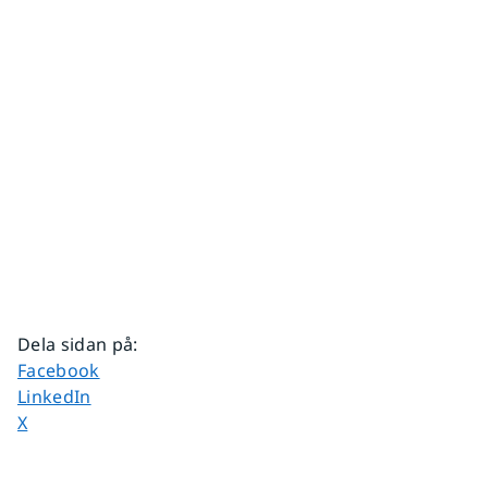
Dela sidan på
:
Dela sidan på
Facebook
Dela sidan på
LinkedIn
Dela sidan på
X