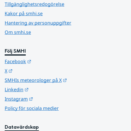
Tillgänglighetsredogörelse
Kakor på smhi.se
Hantering av personuppgifter
Om smhi.se
Följ SMHI
Länk till annan webbplats.
Facebook
Länk till annan webbplats.
X
Länk till annan webbplats.
SMHIs meteorologer på X
Länk till annan webbplats.
Linkedin
Länk till annan webbplats.
Instagram
Policy för sociala medier
Datavärdskap