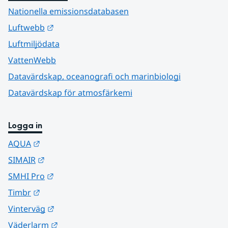
Nationella emissionsdatabasen
Länk till annan webbplats.
Luftwebb
Luftmiljödata
VattenWebb
Datavärdskap, oceanografi och marinbiologi
Datavärdskap för atmosfärkemi
Logga in
Länk till annan webbplats.
AQUA
Länk till annan webbplats.
SIMAIR
Länk till annan webbplats.
SMHI Pro
Länk till annan webbplats.
Timbr
Länk till annan webbplats.
Vinterväg
Länk till annan webbplats.
Väderlarm