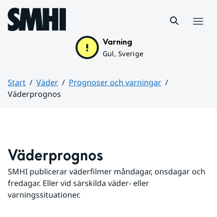
Hoppa till sidans innehåll
Meny
Varning
Gul, Sverige
Start
Väder
Prognoser och varningar
Väderprognos
Huvudinnehåll
Väderprognos
SMHI publicerar väderfilmer måndagar, onsdagar och 
fredagar. Eller vid särskilda väder- eller 
varningssituationer.