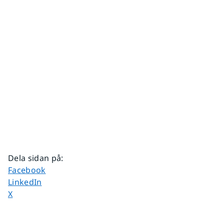
Dela sidan på
:
Dela sidan på
Facebook
Dela sidan på
LinkedIn
Dela sidan på
X