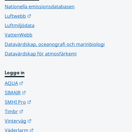
Nationella emissionsdatabasen
Länk till annan webbplats.
Luftwebb
Luftmiljödata
VattenWebb
Datavärdskap, oceanografi och marinbiologi
Datavärdskap för atmosfärkemi
Logga in
Länk till annan webbplats.
AQUA
Länk till annan webbplats.
SIMAIR
Länk till annan webbplats.
SMHI Pro
Länk till annan webbplats.
Timbr
Länk till annan webbplats.
Vinterväg
Länk till annan webbplats.
Väderlarm