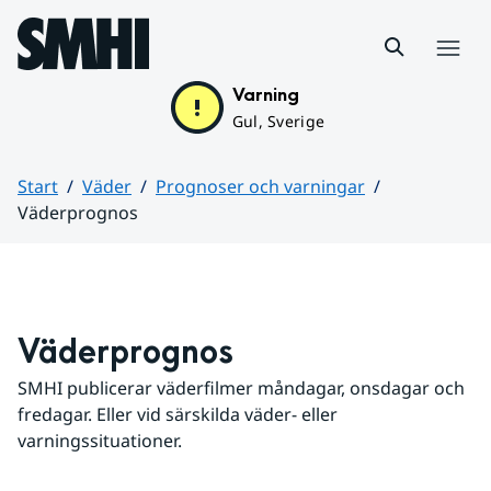
Hoppa till sidans innehåll
Meny
Varning
Gul, Sverige
Start
Väder
Prognoser och varningar
Väderprognos
Huvudinnehåll
Väderprognos
SMHI publicerar väderfilmer måndagar, onsdagar och 
fredagar. Eller vid särskilda väder- eller 
varningssituationer.