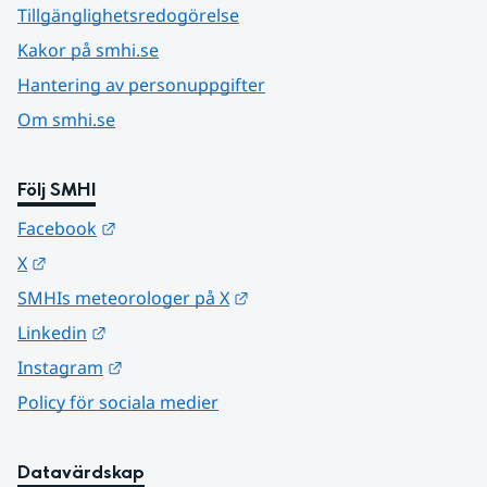
Tillgänglighetsredogörelse
Kakor på smhi.se
Hantering av personuppgifter
Om smhi.se
Följ SMHI
Länk till annan webbplats.
Facebook
Länk till annan webbplats.
X
Länk till annan webbplats.
SMHIs meteorologer på X
Länk till annan webbplats.
Linkedin
Länk till annan webbplats.
Instagram
Policy för sociala medier
Datavärdskap