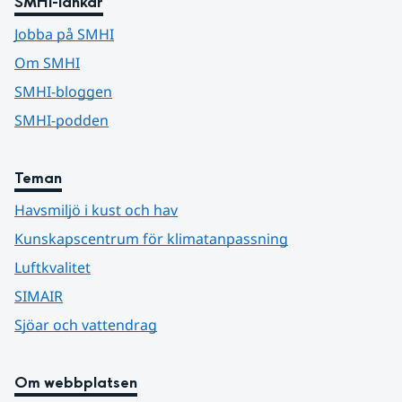
SMHI-länkar
Jobba på SMHI
Om SMHI
SMHI-bloggen
SMHI-podden
Teman
Havsmiljö i kust och hav
Kunskapscentrum för klimatanpassning
Luftkvalitet
SIMAIR
Sjöar och vattendrag
Om webbplatsen