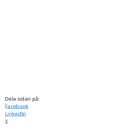
Dela sidan på
:
Dela sidan på
Facebook
Dela sidan på
LinkedIn
Dela sidan på
X