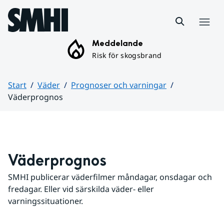
Hoppa till sidans innehåll
Meny
Meddelande
Risk för skogsbrand
Start
Väder
Prognoser och varningar
Väderprognos
Huvudinnehåll
Väderprognos
SMHI publicerar väderfilmer måndagar, onsdagar och 
fredagar. Eller vid särskilda väder- eller 
varningssituationer.