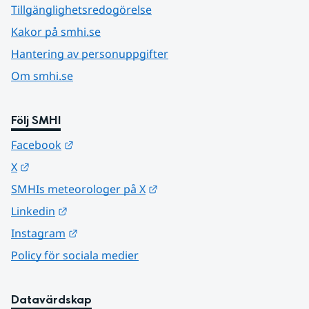
Tillgänglighetsredogörelse
Kakor på smhi.se
Hantering av personuppgifter
Om smhi.se
Följ SMHI
Länk till annan webbplats.
Facebook
Länk till annan webbplats.
X
Länk till annan webbplats.
SMHIs meteorologer på X
Länk till annan webbplats.
Linkedin
Länk till annan webbplats.
Instagram
Policy för sociala medier
Datavärdskap