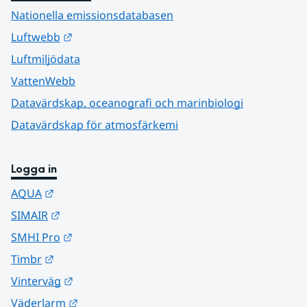
Nationella emissionsdatabasen
Länk till annan webbplats.
Luftwebb
Luftmiljödata
VattenWebb
Datavärdskap, oceanografi och marinbiologi
Datavärdskap för atmosfärkemi
Logga in
Länk till annan webbplats.
AQUA
Länk till annan webbplats.
SIMAIR
Länk till annan webbplats.
SMHI Pro
Länk till annan webbplats.
Timbr
Länk till annan webbplats.
Vinterväg
Länk till annan webbplats.
Väderlarm