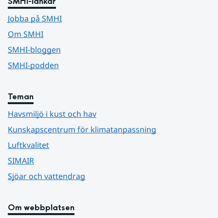
SMHI-länkar
Jobba på SMHI
Om SMHI
SMHI-bloggen
SMHI-podden
Teman
Havsmiljö i kust och hav
Kunskapscentrum för klimatanpassning
Luftkvalitet
SIMAIR
Sjöar och vattendrag
Om webbplatsen