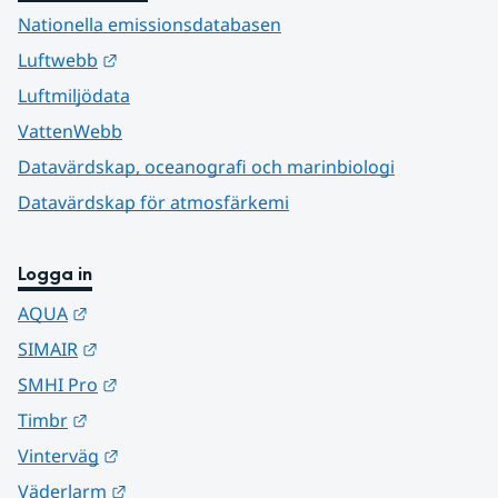
Nationella emissionsdatabasen
Länk till annan webbplats.
Luftwebb
Luftmiljödata
VattenWebb
Datavärdskap, oceanografi och marinbiologi
Datavärdskap för atmosfärkemi
Logga in
Länk till annan webbplats.
AQUA
Länk till annan webbplats.
SIMAIR
Länk till annan webbplats.
SMHI Pro
Länk till annan webbplats.
Timbr
Länk till annan webbplats.
Vinterväg
Länk till annan webbplats.
Väderlarm