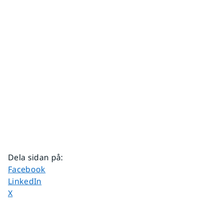
Dela sidan på
:
Dela sidan på
Facebook
Dela sidan på
LinkedIn
Dela sidan på
X