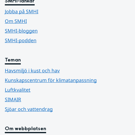
SMHI-länkar
Jobba på SMHI
Om SMHI
SMHI-bloggen
SMHI-podden
Teman
Havsmiljö i kust och hav
Kunskapscentrum för klimatanpassning
Luftkvalitet
SIMAIR
Sjöar och vattendrag
Om webbplatsen