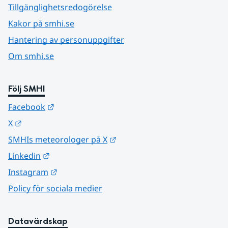
Tillgänglighetsredogörelse
Kakor på smhi.se
Hantering av personuppgifter
Om smhi.se
Följ SMHI
Länk till annan webbplats.
Facebook
Länk till annan webbplats.
X
Länk till annan webbplats.
SMHIs meteorologer på X
Länk till annan webbplats.
Linkedin
Länk till annan webbplats.
Instagram
Policy för sociala medier
Datavärdskap