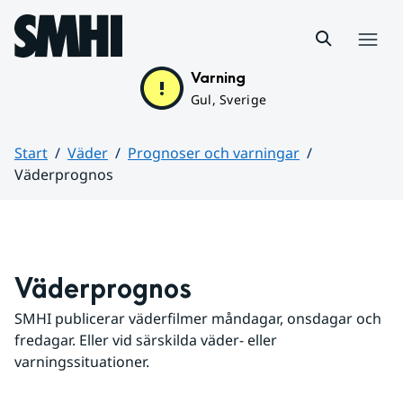
Hoppa till sidans innehåll
Meny
Varning
Gul, Sverige
Start
Väder
Prognoser och varningar
Väderprognos
Huvudinnehåll
Väderprognos
SMHI publicerar väderfilmer måndagar, onsdagar och 
fredagar. Eller vid särskilda väder- eller 
varningssituationer.