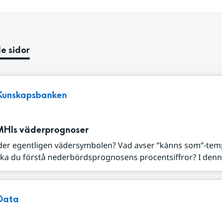
e sidor
Kunskapsbanken
MHIs väderprognoser
der egentligen vädersymbolen? Vad avser ”känns som”-tem
ka du förstå nederbördsprognosens procentsiffror? I denna
Data