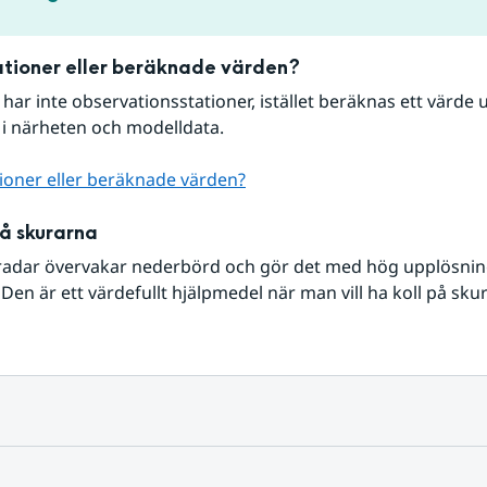
tioner eller beräknade värden?
r har inte observationsstationer, istället beräknas ett värde u
 i närheten och modelldata.
ioner eller beräknade värden?
på skurarna
radar övervakar nederbörd och gör det med hög upplösning 
Den är ett värdefullt hjälpmedel när man vill ha koll på sku