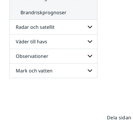
Brandriskprognoser
Radar och satellit
Väder till havs
Undersidor
för
Radar
Observationer
Undersidor
och
för
satellit
Väder
Mark och vatten
Undersidor
till
för
havs
Observationer
Undersidor
för
Mark
och
vatten
Dela sidan