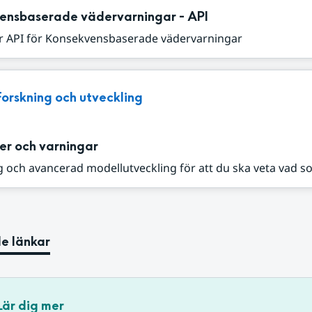
ensbaserade vädervarningar - API
r API för Konsekvensbaserade vädervarningar
Forskning och utveckling
er och varningar
 och avancerad modellutveckling för att du ska veta vad s
e länkar
Lär dig mer