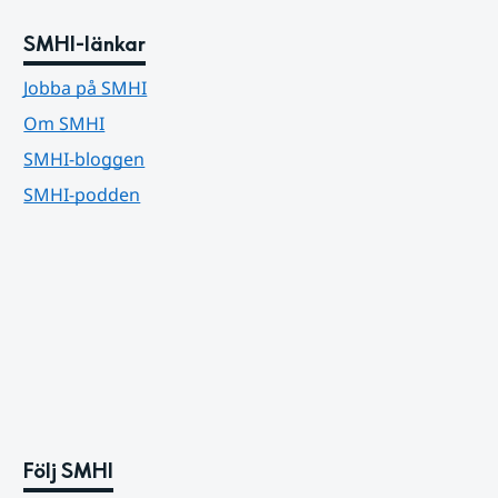
SMHI-länkar
Jobba på SMHI
Om SMHI
SMHI-bloggen
SMHI-podden
Följ SMHI