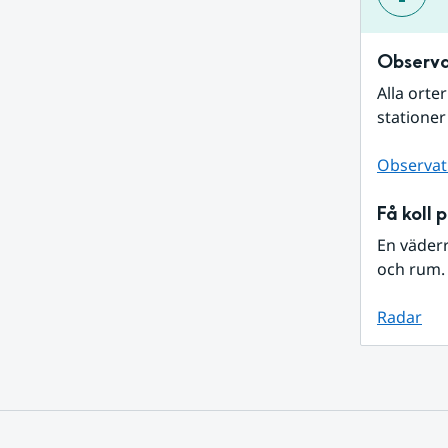
Observa
Alla orte
stationer
Observat
Få koll 
En väder
och rum. 
Radar