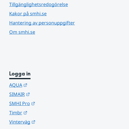
Tillgänglighetsredogörelse
Kakor på smhi.se
Hantering av personuppgifter
Om smhi.se
Logga in
Länk till annan webbplats.
AQUA
Länk till annan webbplats.
SIMAIR
Länk till annan webbplats.
SMHI Pro
Länk till annan webbplats.
Timbr
Länk till annan webbplats.
Vinterväg