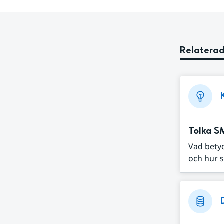
Relaterad
Tolka S
Vad bety
och hur s