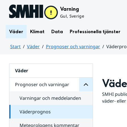
Hoppa till sidans innehåll
Varning
Gul, Sverige
Väder
Klimat
Data
Professionella tjänster
Start
Väder
Prognoser och varningar
Väderpr
varningar
och
Huvudinnehåll
Prognoser
för
Undersidor
Väder
Väde
Prognoser och varningar
SMHI public
Varningar och meddelanden
väder- eller
Väderprognos
Meteorologens kommentar