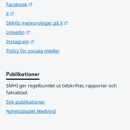
Länk till annan webbplats.
Facebook
Länk till annan webbplats.
X
Länk till annan webbplats.
SMHIs meteorologer på X
Länk till annan webbplats.
Linkedin
Länk till annan webbplats.
Instagram
Policy för sociala medier
Publikationer
SMHI ger regelbundet ut tidskrifter, rapporter och 
faktablad.
Sök publikationer
Nyhetsbladet Medvind