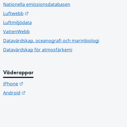
Nationella emissionsdatabasen
Länk till annan webbplats.
Luftwebb
Luftmiljödata
VattenWebb
Datavärdskap, oceanografi och marinbiologi
Datavärdskap för atmosfärkemi
Väderappar
Länk till annan webbplats.
iPhone
Länk till annan webbplats.
Android