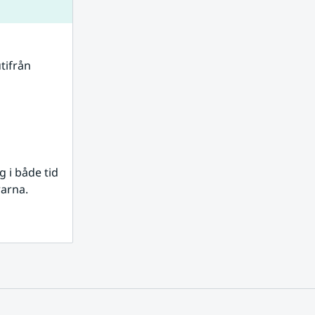
tifrån 
i både tid 
rarna.