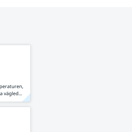
peraturen,
 vägled...