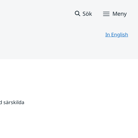
Sök
Meny
In English
 särskilda 