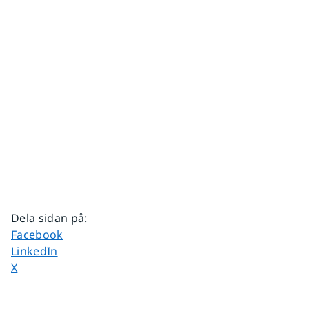
Dela sidan på
:
Dela sidan på
Facebook
Dela sidan på
LinkedIn
Dela sidan på
X