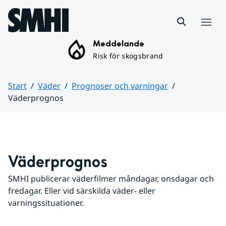
Hoppa till sidans innehåll
Meny
Meddelande
Risk för skogsbrand
Start
Väder
Prognoser och varningar
Väderprognos
Huvudinnehåll
Väderprognos
SMHI publicerar väderfilmer måndagar, onsdagar och 
fredagar. Eller vid särskilda väder- eller 
varningssituationer.