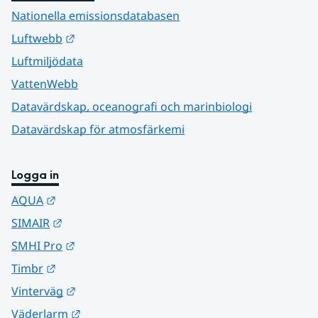
Nationella emissionsdatabasen
Länk till annan webbplats.
Luftwebb
Luftmiljödata
VattenWebb
Datavärdskap, oceanografi och marinbiologi
Datavärdskap för atmosfärkemi
Logga in
Länk till annan webbplats.
AQUA
Länk till annan webbplats.
SIMAIR
Länk till annan webbplats.
SMHI Pro
Länk till annan webbplats.
Timbr
Länk till annan webbplats.
Vinterväg
Länk till annan webbplats.
Väderlarm