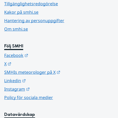
Tillgänglighetsredogörelse
Kakor på smhi.se
Hantering av personuppgifter
Om smhi.se
Följ SMHI
Länk till annan webbplats.
Facebook
Länk till annan webbplats.
X
Länk till annan webbplats.
SMHIs meteorologer på X
Länk till annan webbplats.
Linkedin
Länk till annan webbplats.
Instagram
Policy för sociala medier
Datavärdskap