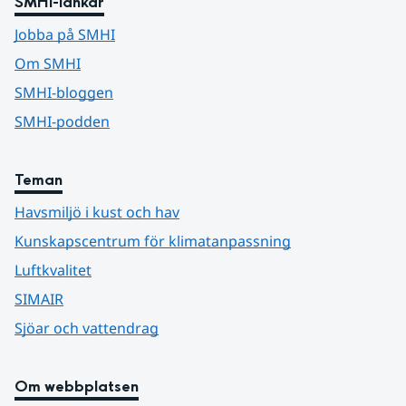
SMHI-länkar
Jobba på SMHI
Om SMHI
SMHI-bloggen
SMHI-podden
Teman
Havsmiljö i kust och hav
Kunskapscentrum för klimatanpassning
Luftkvalitet
SIMAIR
Sjöar och vattendrag
Om webbplatsen