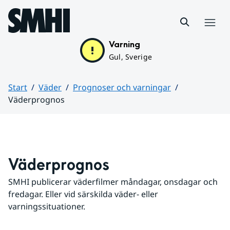
Hoppa till sidans innehåll
Meny
Varning
Gul, Sverige
Start
Väder
Prognoser och varningar
Väderprognos
Huvudinnehåll
Väderprognos
SMHI publicerar väderfilmer måndagar, onsdagar och 
fredagar. Eller vid särskilda väder- eller 
varningssituationer.