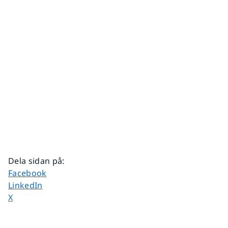
Dela sidan på
:
Dela sidan på
Facebook
Dela sidan på
LinkedIn
Dela sidan på
X