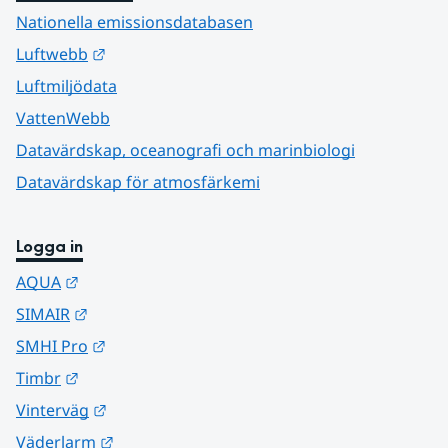
Nationella emissionsdatabasen
Länk till annan webbplats.
Luftwebb
Luftmiljödata
VattenWebb
Datavärdskap, oceanografi och marinbiologi
Datavärdskap för atmosfärkemi
Logga in
Länk till annan webbplats.
AQUA
Länk till annan webbplats.
SIMAIR
Länk till annan webbplats.
SMHI Pro
Länk till annan webbplats.
Timbr
Länk till annan webbplats.
Vinterväg
Länk till annan webbplats.
Väderlarm