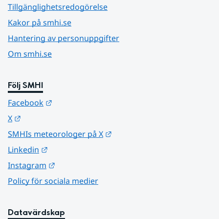
Tillgänglighetsredogörelse
Kakor på smhi.se
Hantering av personuppgifter
Om smhi.se
Följ SMHI
Länk till annan webbplats.
Facebook
Länk till annan webbplats.
X
Länk till annan webbplats.
SMHIs meteorologer på X
Länk till annan webbplats.
Linkedin
Länk till annan webbplats.
Instagram
Policy för sociala medier
Datavärdskap