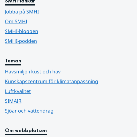
SMHI-länkar
Jobba på SMHI
Om SMHI
SMHI-bloggen
SMHI-podden
Teman
Havsmiljö i kust och hav
Kunskapscentrum för klimatanpassning
Luftkvalitet
SIMAIR
Sjöar och vattendrag
Om webbplatsen