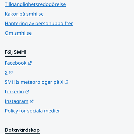
Tillgänglighetsredogörelse
Kakor på smhi.se
Hantering av personuppgifter
Om smhi.se
Följ SMHI
Länk till annan webbplats.
Facebook
Länk till annan webbplats.
X
Länk till annan webbplats.
SMHIs meteorologer på X
Länk till annan webbplats.
Linkedin
Länk till annan webbplats.
Instagram
Policy för sociala medier
Datavärdskap