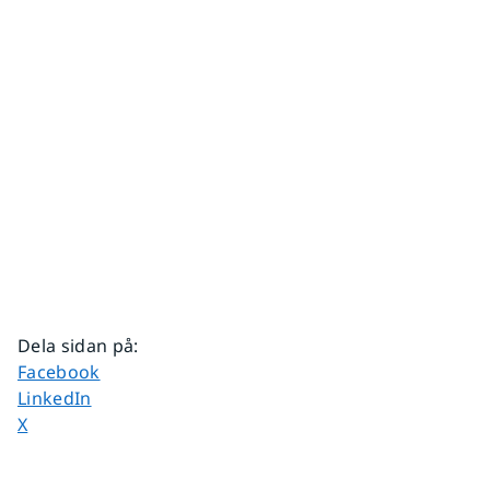
Dela sidan på
:
Dela sidan på
Facebook
Dela sidan på
LinkedIn
Dela sidan på
X