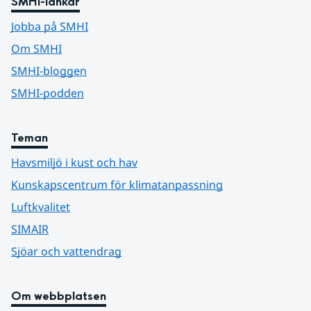
SMHI-länkar
Jobba på SMHI
Om SMHI
SMHI-bloggen
SMHI-podden
Teman
Havsmiljö i kust och hav
Kunskapscentrum för klimatanpassning
Luftkvalitet
SIMAIR
Sjöar och vattendrag
Om webbplatsen