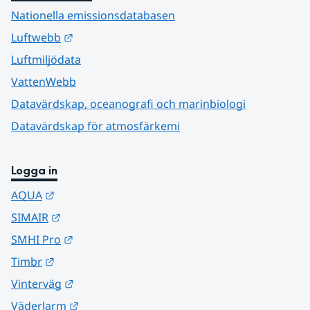
Nationella emissionsdatabasen
Länk till annan webbplats.
Luftwebb
Luftmiljödata
VattenWebb
Datavärdskap, oceanografi och marinbiologi
Datavärdskap för atmosfärkemi
Logga in
Länk till annan webbplats.
AQUA
Länk till annan webbplats.
SIMAIR
Länk till annan webbplats.
SMHI Pro
Länk till annan webbplats.
Timbr
Länk till annan webbplats.
Vinterväg
Länk till annan webbplats.
Väderlarm