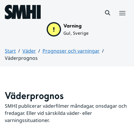
Hoppa till sidans innehåll
Meny
Varning
Gul, Sverige
Start
Väder
Prognoser och varningar
Väderprognos
Huvudinnehåll
Väderprognos
SMHI publicerar väderfilmer måndagar, onsdagar och 
fredagar. Eller vid särskilda väder- eller 
varningssituationer.