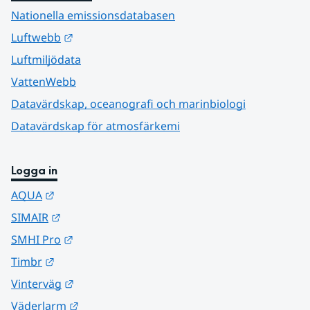
Nationella emissionsdatabasen
Länk till annan webbplats.
Luftwebb
Luftmiljödata
VattenWebb
Datavärdskap, oceanografi och marinbiologi
Datavärdskap för atmosfärkemi
Logga in
Länk till annan webbplats.
AQUA
Länk till annan webbplats.
SIMAIR
Länk till annan webbplats.
SMHI Pro
Länk till annan webbplats.
Timbr
Länk till annan webbplats.
Vinterväg
Länk till annan webbplats.
Väderlarm