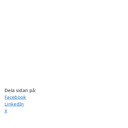
Dela sidan på
:
Dela sidan på
Facebook
Dela sidan på
LinkedIn
Dela sidan på
X