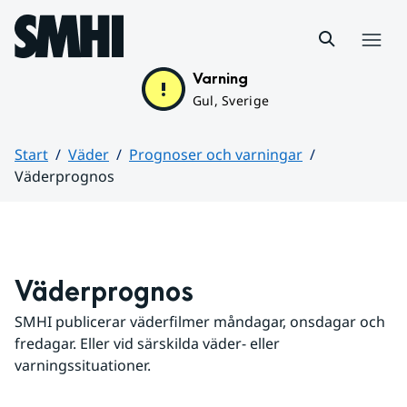
Hoppa till sidans innehåll
Meny
Varning
Gul, Sverige
Start
Väder
Prognoser och varningar
Väderprognos
Huvudinnehåll
Väderprognos
SMHI publicerar väderfilmer måndagar, onsdagar och 
fredagar. Eller vid särskilda väder- eller 
varningssituationer.