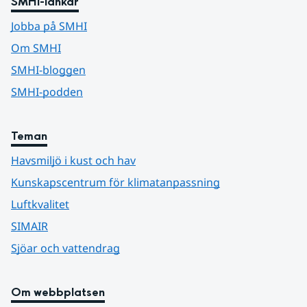
SMHI-länkar
Jobba på SMHI
Om SMHI
SMHI-bloggen
SMHI-podden
Teman
Havsmiljö i kust och hav
Kunskapscentrum för klimatanpassning
Luftkvalitet
SIMAIR
Sjöar och vattendrag
Om webbplatsen