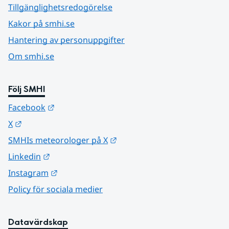
Tillgänglighetsredogörelse
Kakor på smhi.se
Hantering av personuppgifter
Om smhi.se
Följ SMHI
Länk till annan webbplats.
Facebook
Länk till annan webbplats.
X
Länk till annan webbplats.
SMHIs meteorologer på X
Länk till annan webbplats.
Linkedin
Länk till annan webbplats.
Instagram
Policy för sociala medier
Datavärdskap