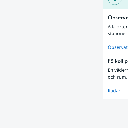
Observa
Alla orte
stationer
Observat
Få koll 
En väder
och rum. 
Radar