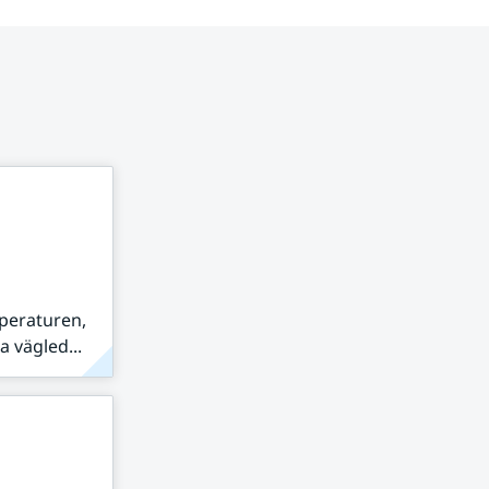
peraturen,
 vägled...