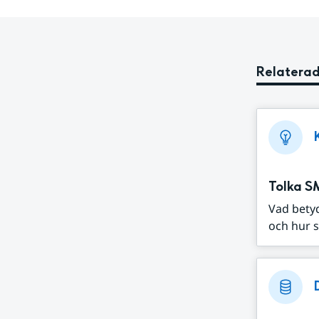
Relaterad
Tolka S
Vad bety
och hur s