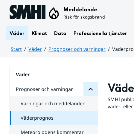
Hoppa till sidans innehåll
Meddelande
Risk för skogsbrand
Väder
Klimat
Data
Professionella tjänster
Start
Väder
Prognoser och varningar
Väderpr
varningar
och
Huvudinnehåll
Prognoser
för
Undersidor
Väder
Väde
Prognoser och varningar
SMHI public
Varningar och meddelanden
väder- eller
Väderprognos
Meteorologens kommentar