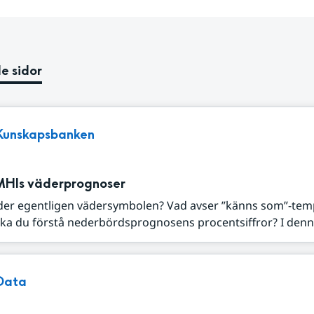
e sidor
Kunskapsbanken
MHIs väderprognoser
der egentligen vädersymbolen? Vad avser ”känns som”-tem
ka du förstå nederbördsprognosens procentsiffror? I denna
Data