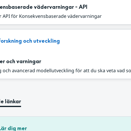
ensbaserade vädervarningar - API
r API för Konsekvensbaserade vädervarningar
Forskning och utveckling
er och varningar
 och avancerad modellutveckling för att du ska veta vad s
e länkar
Lär dig mer