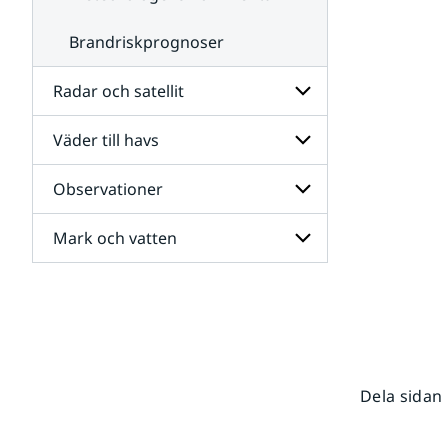
Brandriskprognoser
Radar och satellit
Väder till havs
Undersidor
för
Radar
Observationer
Undersidor
och
för
satellit
Väder
Mark och vatten
Undersidor
till
för
havs
Observationer
Undersidor
för
Mark
och
vatten
Dela sidan