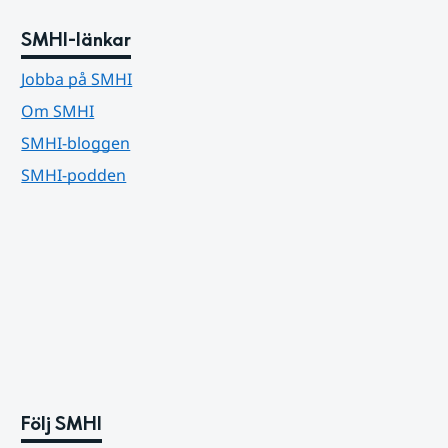
SMHI-länkar
Jobba på SMHI
Om SMHI
SMHI-bloggen
SMHI-podden
Följ SMHI