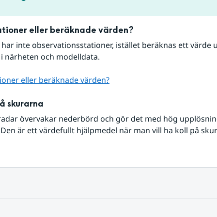
tioner eller beräknade värden?
r har inte observationsstationer, istället beräknas ett värde u
 i närheten och modelldata.
ioner eller beräknade värden?
på skurarna
radar övervakar nederbörd och gör det med hög upplösning 
Den är ett värdefullt hjälpmedel när man vill ha koll på sku