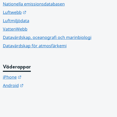
Nationella emissionsdatabasen
Länk till annan webbplats.
Luftwebb
Luftmiljödata
VattenWebb
Datavärdskap, oceanografi och marinbiologi
Datavärdskap för atmosfärkemi
Väderappar
Länk till annan webbplats.
iPhone
Länk till annan webbplats.
Android