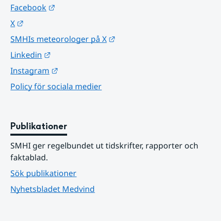
Länk till annan webbplats.
Facebook
Länk till annan webbplats.
X
Länk till annan webbplats.
SMHIs meteorologer på X
Länk till annan webbplats.
Linkedin
Länk till annan webbplats.
Instagram
Policy för sociala medier
Publikationer
SMHI ger regelbundet ut tidskrifter, rapporter och 
faktablad.
Sök publikationer
Nyhetsbladet Medvind