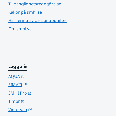
Tillgänglighetsredogörelse
Kakor på smhi.se
Hantering av personuppgifter
Om smhi.se
Logga in
Länk till annan webbplats.
AQUA
Länk till annan webbplats.
SIMAIR
Länk till annan webbplats.
SMHI Pro
Länk till annan webbplats.
Timbr
Länk till annan webbplats.
Vinterväg