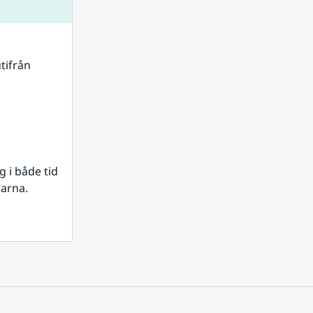
tifrån 
i både tid 
rarna.