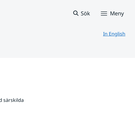
Sök
Meny
In English
 särskilda 