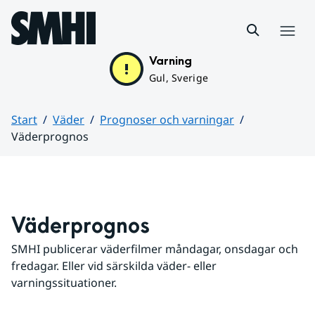
Hoppa till sidans innehåll
Meny
Varning
Gul, Sverige
Start
Väder
Prognoser och varningar
Väderprognos
Huvudinnehåll
Väderprognos
SMHI publicerar väderfilmer måndagar, onsdagar och 
fredagar. Eller vid särskilda väder- eller 
varningssituationer.