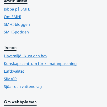
SMHI-länkar
Jobba på SMHI
Om SMHI
SMHI-bloggen
SMHI-podden
Teman
Havsmiljö i kust och hav
Kunskapscentrum för klimatanpassning
Luftkvalitet
SIMAIR
Sjöar och vattendrag
Om webbplatsen