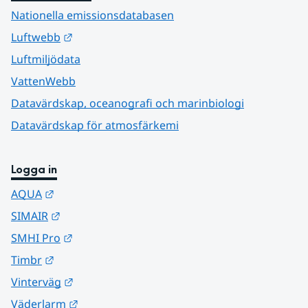
Nationella emissionsdatabasen
Länk till annan webbplats.
Luftwebb
Luftmiljödata
VattenWebb
Datavärdskap, oceanografi och marinbiologi
Datavärdskap för atmosfärkemi
Logga in
Länk till annan webbplats.
AQUA
Länk till annan webbplats.
SIMAIR
Länk till annan webbplats.
SMHI Pro
Länk till annan webbplats.
Timbr
Länk till annan webbplats.
Vinterväg
Länk till annan webbplats.
Väderlarm