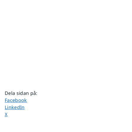
Dela sidan på
:
Dela sidan på
Facebook
Dela sidan på
LinkedIn
Dela sidan på
X