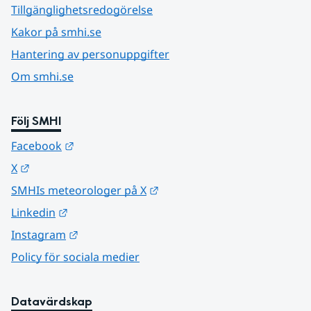
Tillgänglighetsredogörelse
Kakor på smhi.se
Hantering av personuppgifter
Om smhi.se
Följ SMHI
Länk till annan webbplats.
Facebook
Länk till annan webbplats.
X
Länk till annan webbplats.
SMHIs meteorologer på X
Länk till annan webbplats.
Linkedin
Länk till annan webbplats.
Instagram
Policy för sociala medier
Datavärdskap