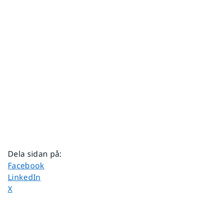
Dela sidan på
:
Dela sidan på
Facebook
Dela sidan på
LinkedIn
Dela sidan på
X