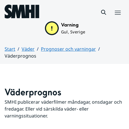
Hoppa till sidans innehåll
Meny
Varning
Gul, Sverige
Start
Väder
Prognoser och varningar
Väderprognos
Huvudinnehåll
Väderprognos
SMHI publicerar väderfilmer måndagar, onsdagar och 
fredagar. Eller vid särskilda väder- eller 
varningssituationer.