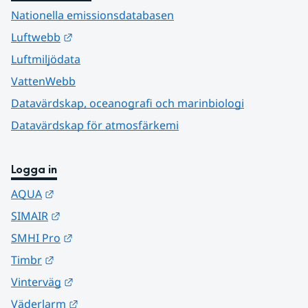
Nationella emissionsdatabasen
Länk till annan webbplats.
Luftwebb
Luftmiljödata
VattenWebb
Datavärdskap, oceanografi och marinbiologi
Datavärdskap för atmosfärkemi
Logga in
Länk till annan webbplats.
AQUA
Länk till annan webbplats.
SIMAIR
Länk till annan webbplats.
SMHI Pro
Länk till annan webbplats.
Timbr
Länk till annan webbplats.
Vinterväg
Länk till annan webbplats.
Väderlarm