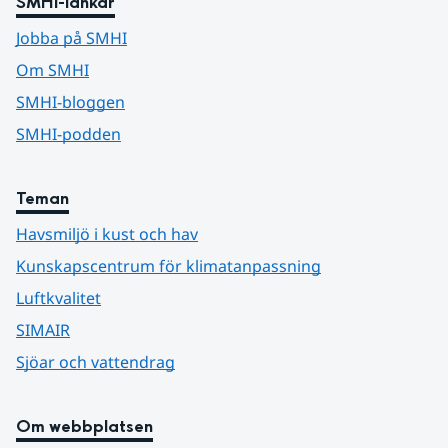
SMHI-länkar
Jobba på SMHI
Om SMHI
SMHI-bloggen
SMHI-podden
Teman
Havsmiljö i kust och hav
Kunskapscentrum för klimatanpassning
Luftkvalitet
SIMAIR
Sjöar och vattendrag
Om webbplatsen