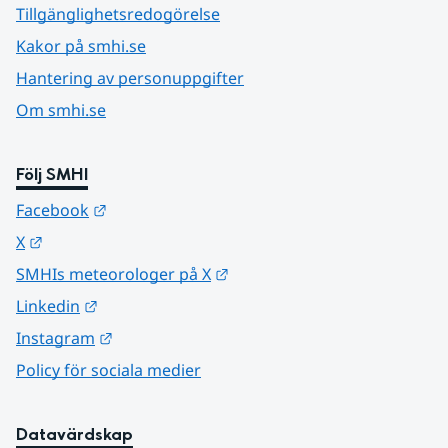
Tillgänglighetsredogörelse
Kakor på smhi.se
Hantering av personuppgifter
Om smhi.se
Följ SMHI
Länk till annan webbplats.
Facebook
Länk till annan webbplats.
X
Länk till annan webbplats.
SMHIs meteorologer på X
Länk till annan webbplats.
Linkedin
Länk till annan webbplats.
Instagram
Policy för sociala medier
Datavärdskap