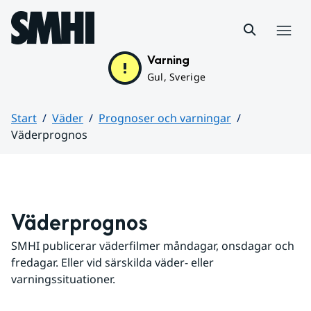
Hoppa till sidans innehåll
Meny
Varning
Gul, Sverige
Start
Väder
Prognoser och varningar
Väderprognos
Huvudinnehåll
Väderprognos
SMHI publicerar väderfilmer måndagar, onsdagar och 
fredagar. Eller vid särskilda väder- eller 
varningssituationer.