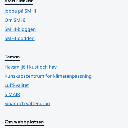
SMHI-länkar
Jobba på SMHI
Om SMHI
SMHI-bloggen
SMHI-podden
Teman
Havsmiljö i kust och hav
Kunskapscentrum för klimatanpassning
Luftkvalitet
SIMAIR
Sjöar och vattendrag
Om webbplatsen