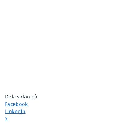
Dela sidan på
:
Dela sidan på
Facebook
Dela sidan på
LinkedIn
Dela sidan på
X