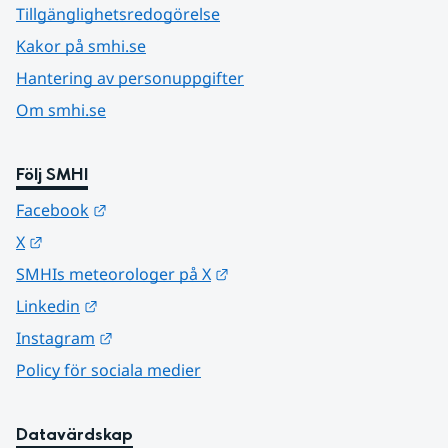
Tillgänglighetsredogörelse
Kakor på smhi.se
Hantering av personuppgifter
Om smhi.se
Följ SMHI
Länk till annan webbplats.
Facebook
Länk till annan webbplats.
X
Länk till annan webbplats.
SMHIs meteorologer på X
Länk till annan webbplats.
Linkedin
Länk till annan webbplats.
Instagram
Policy för sociala medier
Datavärdskap