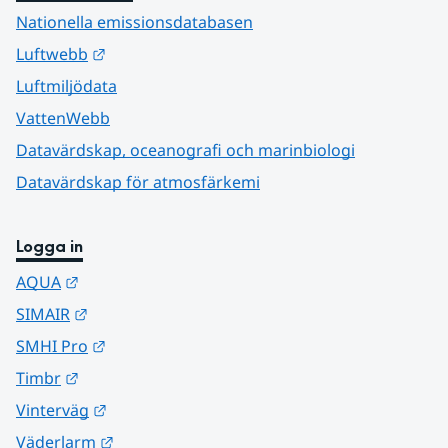
Nationella emissionsdatabasen
Länk till annan webbplats.
Luftwebb
Luftmiljödata
VattenWebb
Datavärdskap, oceanografi och marinbiologi
Datavärdskap för atmosfärkemi
Logga in
Länk till annan webbplats.
AQUA
Länk till annan webbplats.
SIMAIR
Länk till annan webbplats.
SMHI Pro
Länk till annan webbplats.
Timbr
Länk till annan webbplats.
Vinterväg
Länk till annan webbplats.
Väderlarm