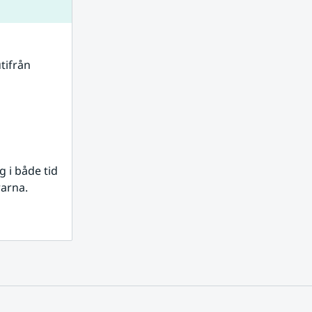
tifrån 
i både tid 
rarna.