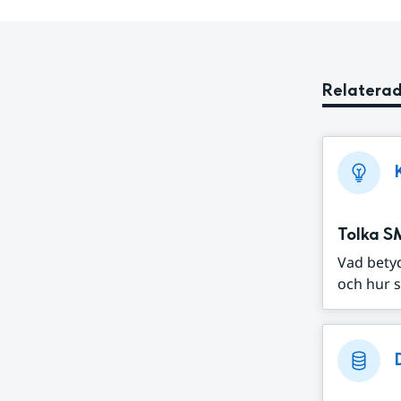
Relaterad
Tolka S
Vad bety
och hur s