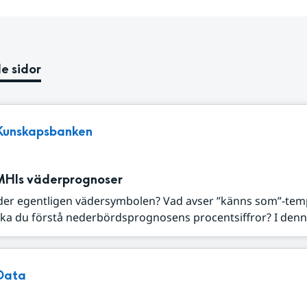
e sidor
Kunskapsbanken
MHIs väderprognoser
der egentligen vädersymbolen? Vad avser ”känns som”-tem
ka du förstå nederbördsprognosens procentsiffror? I denna
Data