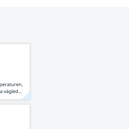
peraturen,
 vägled...