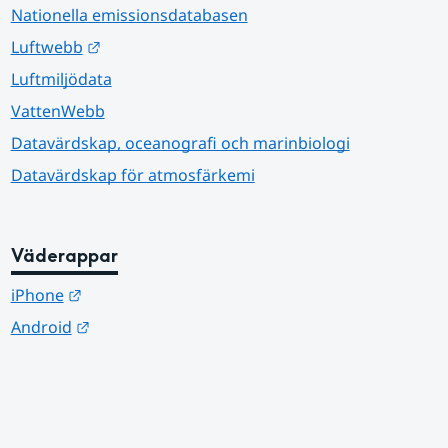
Nationella emissionsdatabasen
Länk till annan webbplats.
Luftwebb
Luftmiljödata
VattenWebb
Datavärdskap, oceanografi och marinbiologi
Datavärdskap för atmosfärkemi
Väderappar
Länk till annan webbplats.
iPhone
Länk till annan webbplats.
Android