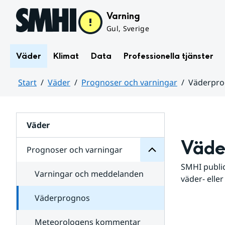
Hoppa till sidans innehåll
Varning
Gul, Sverige
Väder
Klimat
Data
Professionella tjänster
Start
Väder
Prognoser och varningar
Väderpr
varningar
och
Huvudinnehåll
Prognoser
för
Undersidor
Väder
Väde
Prognoser och varningar
SMHI public
Varningar och meddelanden
väder- eller
Väderprognos
Meteorologens kommentar