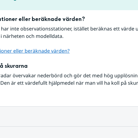
tioner eller beräknade värden?
r har inte observationsstationer, istället beräknas ett värde u
 i närheten och modelldata.
ioner eller beräknade värden?
på skurarna
radar övervakar nederbörd och gör det med hög upplösning 
Den är ett värdefullt hjälpmedel när man vill ha koll på sku