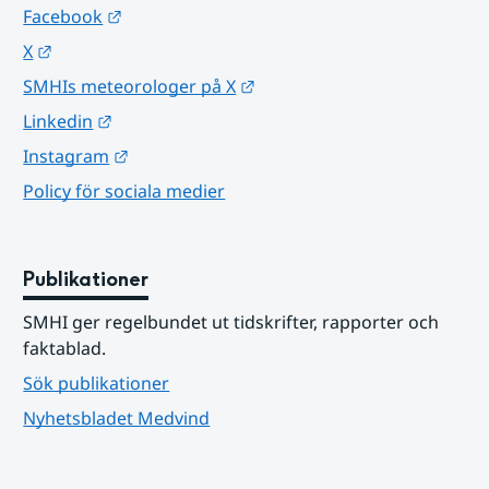
Länk till annan webbplats.
Facebook
Länk till annan webbplats.
X
Länk till annan webbplats.
SMHIs meteorologer på X
Länk till annan webbplats.
Linkedin
Länk till annan webbplats.
Instagram
Policy för sociala medier
Publikationer
SMHI ger regelbundet ut tidskrifter, rapporter och 
faktablad.
Sök publikationer
Nyhetsbladet Medvind