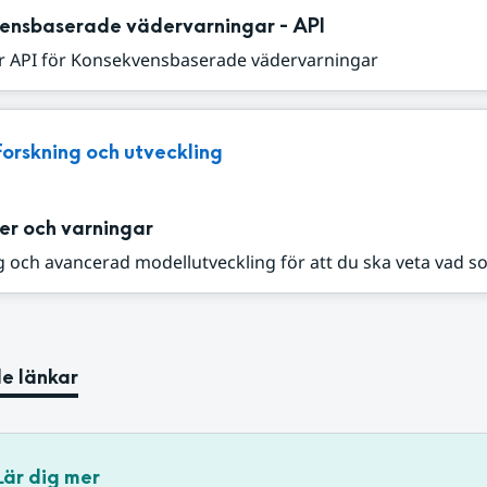
ensbaserade vädervarningar - API
r API för Konsekvensbaserade vädervarningar
Forskning och utveckling
er och varningar
 och avancerad modellutveckling för att du ska veta vad s
e länkar
Lär dig mer