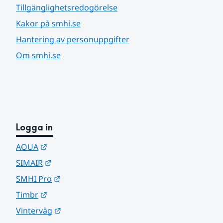
Tillgänglighetsredogörelse
Kakor på smhi.se
Hantering av personuppgifter
Om smhi.se
Logga in
Länk till annan webbplats.
AQUA
Länk till annan webbplats.
SIMAIR
Länk till annan webbplats.
SMHI Pro
Länk till annan webbplats.
Timbr
Länk till annan webbplats.
Vinterväg