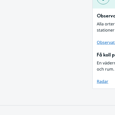
Observa
Alla orte
stationer
Observat
Få koll 
En väder
och rum. 
Radar