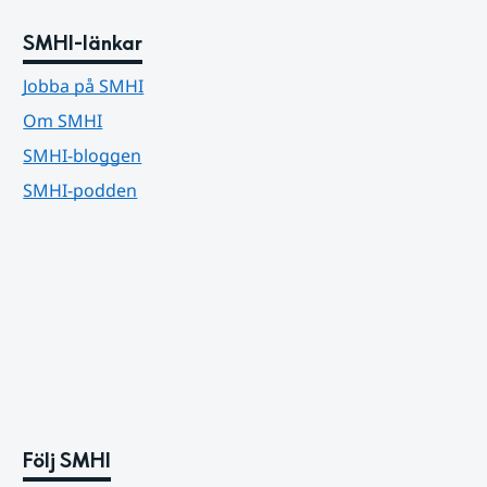
SMHI-länkar
Jobba på SMHI
Om SMHI
SMHI-bloggen
SMHI-podden
Följ SMHI