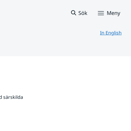
Sök
Meny
In English
 särskilda 