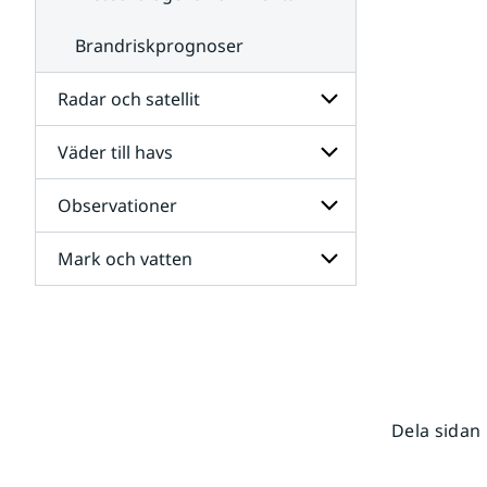
Brandriskprognoser
Radar och satellit
Väder till havs
Undersidor
för
Radar
Observationer
Undersidor
och
för
satellit
Väder
Mark och vatten
Undersidor
till
för
havs
Observationer
Undersidor
för
Mark
och
vatten
Dela sidan