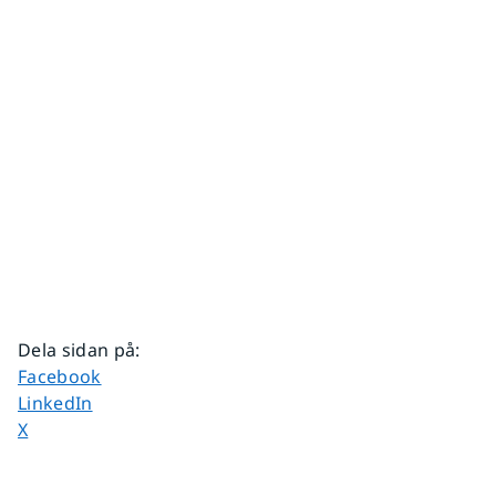
Dela sidan på
:
Dela sidan på
Facebook
Dela sidan på
LinkedIn
Dela sidan på
X