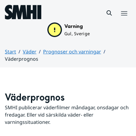
Hoppa till sidans innehåll
Meny
Varning
Gul, Sverige
Start
Väder
Prognoser och varningar
Väderprognos
Huvudinnehåll
Väderprognos
SMHI publicerar väderfilmer måndagar, onsdagar och 
fredagar. Eller vid särskilda väder- eller 
varningssituationer.