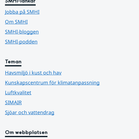
SMHI-länkar
Jobba på SMHI
Om SMHI
SMHI-bloggen
SMHI-podden
Teman
Havsmiljö i kust och hav
Kunskapscentrum för klimatanpassning
Luftkvalitet
SIMAIR
Sjöar och vattendrag
Om webbplatsen