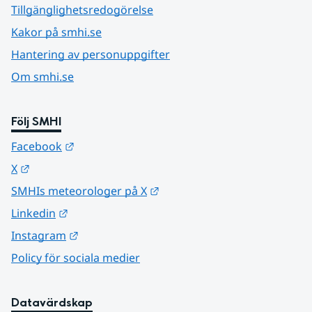
Tillgänglighetsredogörelse
Kakor på smhi.se
Hantering av personuppgifter
Om smhi.se
Följ SMHI
Länk till annan webbplats.
Facebook
Länk till annan webbplats.
X
Länk till annan webbplats.
SMHIs meteorologer på X
Länk till annan webbplats.
Linkedin
Länk till annan webbplats.
Instagram
Policy för sociala medier
Datavärdskap