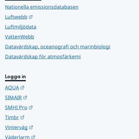
Nationella emissionsdatabasen
Länk till annan webbplats.
Luftwebb
Luftmiljödata
VattenWebb
Datavärdskap, oceanografi och marinbiologi
Datavärdskap för atmosfärkemi
Logga in
Länk till annan webbplats.
AQUA
Länk till annan webbplats.
SIMAIR
Länk till annan webbplats.
SMHI Pro
Länk till annan webbplats.
Timbr
Länk till annan webbplats.
Vinterväg
Länk till annan webbplats.
Väderlarm